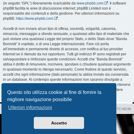
(in seguito “GPL”) liberamente scaricabile da
www.phpbb.com
. Il software
phpBB facilita le aree di discussione internet; phpBB Limited non è
responsabile dei contenuti e della gestione. Per ulteriori informazioni su
phpBB:
https://www.phpbb.com
.
Accetti di non inviare alcun tipo di offesa, oscenità, volgarità, calunnia,
minaccia, messaggio a sfondo sessuale, o qualsiasi altro tipo di materiale che
può violare una qualsiasi Legge del proprio Stato, o dello Stato dove “Banda
Bonnisti” è ospitato, o di una Legge internazionale. Fare ciò porta
all’immediato e permanente divieto di accesso, con notifica al tuo provider
Internet se è ritenuto da noi opportuno. Tutti gli indirizzi IP sono registrati per
salvaguardare e rinforzare queste condizioni. Accetti che “Banda Bonnisti”
abbia il diritto di rimuovere, riscrivere, spostare o chiudere qualsiasi argomento
in qualsiasi momento lo ritenga necessario. Come fruitore di questo servizio,
accetti che ogni informazione (dato personale) tu abbia inviato sia conservata
in un database. Al contempo queste informazioni non saranno divulgate a
nessuno senza il tuo consenso, né “Banda Bonnisti” o phpBB sono da ritenersi
responsabili per qualsiasi violazione al sistema che possa compromettere
Questo sito utilizza cookie al fine di fornire la
queste informazioni.
migliore navigazione possibile
Ulteriori informazioni
Sito Web
Forum
Cancella cookie
Tutti gli orari sono
UTC+02:00
Creato da
phpBB
® Forum Software © phpBB Limited
Accetto
Traduzione Italiana
phpBB-Italia.it
AIF_COPYRIGHT
Privacy
|
Condizioni