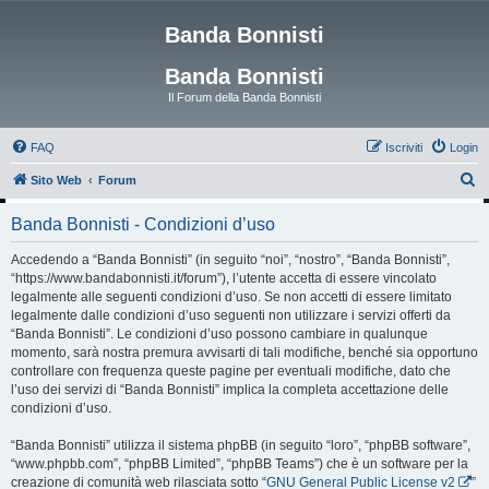
Banda Bonnisti
Banda Bonnisti
Il Forum della Banda Bonnisti
FAQ
Iscriviti
Login
C
Sito Web
Forum
e
Banda Bonnisti - Condizioni d’uso
r
c
Accedendo a “Banda Bonnisti” (in seguito “noi”, “nostro”, “Banda Bonnisti”,
“https://www.bandabonnisti.it/forum”), l’utente accetta di essere vincolato
a
legalmente alle seguenti condizioni d’uso. Se non accetti di essere limitato
legalmente dalle condizioni d’uso seguenti non utilizzare i servizi offerti da
“Banda Bonnisti”. Le condizioni d’uso possono cambiare in qualunque
momento, sarà nostra premura avvisarti di tali modifiche, benché sia opportuno
controllare con frequenza queste pagine per eventuali modifiche, dato che
l’uso dei servizi di “Banda Bonnisti” implica la completa accettazione delle
condizioni d’uso.
“Banda Bonnisti” utilizza il sistema phpBB (in seguito “loro”, “phpBB software”,
“www.phpbb.com”, “phpBB Limited”, “phpBB Teams”) che è un software per la
creazione di comunità web rilasciata sotto “
GNU General Public License v2
”