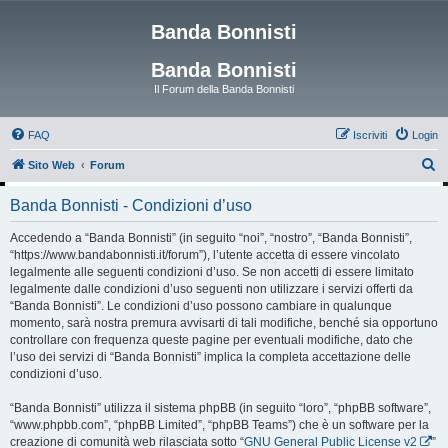
Banda Bonnisti
Banda Bonnisti
Il Forum della Banda Bonnisti
FAQ
Iscriviti
Login
C
Sito Web
Forum
e
Banda Bonnisti - Condizioni d’uso
r
c
Accedendo a “Banda Bonnisti” (in seguito “noi”, “nostro”, “Banda Bonnisti”,
“https://www.bandabonnisti.it/forum”), l’utente accetta di essere vincolato
a
legalmente alle seguenti condizioni d’uso. Se non accetti di essere limitato
legalmente dalle condizioni d’uso seguenti non utilizzare i servizi offerti da
“Banda Bonnisti”. Le condizioni d’uso possono cambiare in qualunque
momento, sarà nostra premura avvisarti di tali modifiche, benché sia opportuno
controllare con frequenza queste pagine per eventuali modifiche, dato che
l’uso dei servizi di “Banda Bonnisti” implica la completa accettazione delle
condizioni d’uso.
“Banda Bonnisti” utilizza il sistema phpBB (in seguito “loro”, “phpBB software”,
“www.phpbb.com”, “phpBB Limited”, “phpBB Teams”) che è un software per la
creazione di comunità web rilasciata sotto “
GNU General Public License v2
”