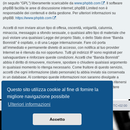
(in seguito “GPL”) liberamente scaricabile da
www.phpbb.com
. Il software
phpBB facilita le aree di discussione internet; phpBB Limited non è
responsabile dei contenuti e della gestione. Per ulteriori informazioni su
phpBB:
https://www.phpbb.com
.
Accetti di non inviare alcun tipo di offesa, oscenità, volgarità, calunnia,
minaccia, messaggio a sfondo sessuale, o qualsiasi altro tipo di materiale che
può violare una qualsiasi Legge del proprio Stato, o dello Stato dove “Banda
Bonnisti” è ospitato, o di una Legge internazionale. Fare ciò porta
all’immediato e permanente divieto di accesso, con notifica al tuo provider
Internet se è ritenuto da noi opportuno. Tutti gli indirizzi IP sono registrati per
salvaguardare e rinforzare queste condizioni. Accetti che “Banda Bonnisti”
abbia il diritto di rimuovere, riscrivere, spostare o chiudere qualsiasi argomento
in qualsiasi momento lo ritenga necessario. Come fruitore di questo servizio,
accetti che ogni informazione (dato personale) tu abbia inviato sia conservata
in un database. Al contempo queste informazioni non saranno divulgate a
nessuno senza il tuo consenso, né “Banda Bonnisti” o phpBB sono da ritenersi
responsabili per qualsiasi violazione al sistema che possa compromettere
Questo sito utilizza cookie al fine di fornire la
queste informazioni.
migliore navigazione possibile
Ulteriori informazioni
Sito Web
Forum
Cancella cookie
Tutti gli orari sono
UTC+02:00
Creato da
phpBB
® Forum Software © phpBB Limited
Accetto
Traduzione Italiana
phpBB-Italia.it
AIF_COPYRIGHT
Privacy
|
Condizioni