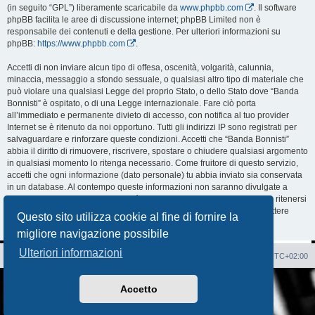
(in seguito “GPL”) liberamente scaricabile da
www.phpbb.com
. Il software
phpBB facilita le aree di discussione internet; phpBB Limited non è
responsabile dei contenuti e della gestione. Per ulteriori informazioni su
phpBB:
https://www.phpbb.com
.
Accetti di non inviare alcun tipo di offesa, oscenità, volgarità, calunnia,
minaccia, messaggio a sfondo sessuale, o qualsiasi altro tipo di materiale che
può violare una qualsiasi Legge del proprio Stato, o dello Stato dove “Banda
Bonnisti” è ospitato, o di una Legge internazionale. Fare ciò porta
all’immediato e permanente divieto di accesso, con notifica al tuo provider
Internet se è ritenuto da noi opportuno. Tutti gli indirizzi IP sono registrati per
salvaguardare e rinforzare queste condizioni. Accetti che “Banda Bonnisti”
abbia il diritto di rimuovere, riscrivere, spostare o chiudere qualsiasi argomento
in qualsiasi momento lo ritenga necessario. Come fruitore di questo servizio,
accetti che ogni informazione (dato personale) tu abbia inviato sia conservata
in un database. Al contempo queste informazioni non saranno divulgate a
nessuno senza il tuo consenso, né “Banda Bonnisti” o phpBB sono da ritenersi
responsabili per qualsiasi violazione al sistema che possa compromettere
Questo sito utilizza cookie al fine di fornire la
queste informazioni.
migliore navigazione possibile
Ulteriori informazioni
Sito Web
Forum
Cancella cookie
Tutti gli orari sono
UTC+02:00
Creato da
phpBB
® Forum Software © phpBB Limited
Accetto
Traduzione Italiana
phpBB-Italia.it
AIF_COPYRIGHT
Privacy
|
Condizioni