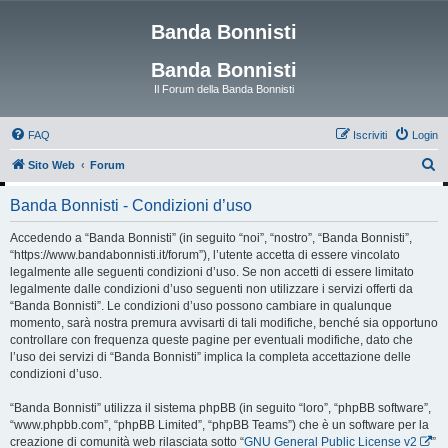
Banda Bonnisti
Banda Bonnisti
Il Forum della Banda Bonnisti
FAQ
Iscriviti
Login
C
Sito Web
Forum
e
Banda Bonnisti - Condizioni d’uso
r
c
Accedendo a “Banda Bonnisti” (in seguito “noi”, “nostro”, “Banda Bonnisti”,
“https://www.bandabonnisti.it/forum”), l’utente accetta di essere vincolato
a
legalmente alle seguenti condizioni d’uso. Se non accetti di essere limitato
legalmente dalle condizioni d’uso seguenti non utilizzare i servizi offerti da
“Banda Bonnisti”. Le condizioni d’uso possono cambiare in qualunque
momento, sarà nostra premura avvisarti di tali modifiche, benché sia opportuno
controllare con frequenza queste pagine per eventuali modifiche, dato che
l’uso dei servizi di “Banda Bonnisti” implica la completa accettazione delle
condizioni d’uso.
“Banda Bonnisti” utilizza il sistema phpBB (in seguito “loro”, “phpBB software”,
“www.phpbb.com”, “phpBB Limited”, “phpBB Teams”) che è un software per la
creazione di comunità web rilasciata sotto “
GNU General Public License v2
”