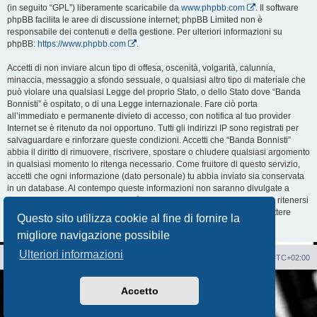
(in seguito “GPL”) liberamente scaricabile da
www.phpbb.com
. Il software
phpBB facilita le aree di discussione internet; phpBB Limited non è
responsabile dei contenuti e della gestione. Per ulteriori informazioni su
phpBB:
https://www.phpbb.com
.
Accetti di non inviare alcun tipo di offesa, oscenità, volgarità, calunnia,
minaccia, messaggio a sfondo sessuale, o qualsiasi altro tipo di materiale che
può violare una qualsiasi Legge del proprio Stato, o dello Stato dove “Banda
Bonnisti” è ospitato, o di una Legge internazionale. Fare ciò porta
all’immediato e permanente divieto di accesso, con notifica al tuo provider
Internet se è ritenuto da noi opportuno. Tutti gli indirizzi IP sono registrati per
salvaguardare e rinforzare queste condizioni. Accetti che “Banda Bonnisti”
abbia il diritto di rimuovere, riscrivere, spostare o chiudere qualsiasi argomento
in qualsiasi momento lo ritenga necessario. Come fruitore di questo servizio,
accetti che ogni informazione (dato personale) tu abbia inviato sia conservata
in un database. Al contempo queste informazioni non saranno divulgate a
nessuno senza il tuo consenso, né “Banda Bonnisti” o phpBB sono da ritenersi
responsabili per qualsiasi violazione al sistema che possa compromettere
Questo sito utilizza cookie al fine di fornire la
queste informazioni.
migliore navigazione possibile
Ulteriori informazioni
Sito Web
Forum
Cancella cookie
Tutti gli orari sono
UTC+02:00
Creato da
phpBB
® Forum Software © phpBB Limited
Accetto
Traduzione Italiana
phpBB-Italia.it
AIF_COPYRIGHT
Privacy
|
Condizioni