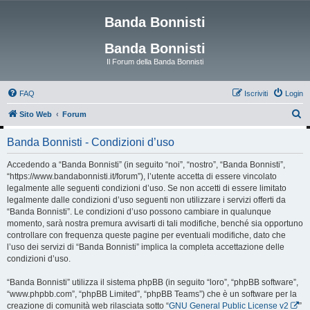
Banda Bonnisti
Banda Bonnisti
Il Forum della Banda Bonnisti
FAQ
Iscriviti
Login
C
Sito Web
Forum
e
Banda Bonnisti - Condizioni d’uso
r
c
Accedendo a “Banda Bonnisti” (in seguito “noi”, “nostro”, “Banda Bonnisti”,
“https://www.bandabonnisti.it/forum”), l’utente accetta di essere vincolato
a
legalmente alle seguenti condizioni d’uso. Se non accetti di essere limitato
legalmente dalle condizioni d’uso seguenti non utilizzare i servizi offerti da
“Banda Bonnisti”. Le condizioni d’uso possono cambiare in qualunque
momento, sarà nostra premura avvisarti di tali modifiche, benché sia opportuno
controllare con frequenza queste pagine per eventuali modifiche, dato che
l’uso dei servizi di “Banda Bonnisti” implica la completa accettazione delle
condizioni d’uso.
“Banda Bonnisti” utilizza il sistema phpBB (in seguito “loro”, “phpBB software”,
“www.phpbb.com”, “phpBB Limited”, “phpBB Teams”) che è un software per la
creazione di comunità web rilasciata sotto “
GNU General Public License v2
”