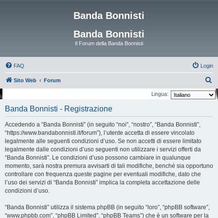
Banda Bonnisti
Banda Bonnisti
Il Forum della Banda Bonnisti
FAQ
Login
C
Sito Web
Forum
e
Lingua:
r
Banda Bonnisti - Registrazione
c
Accedendo a “Banda Bonnisti” (in seguito “noi”, “nostro”, “Banda Bonnisti”,
a
“https://www.bandabonnisti.it/forum”), l’utente accetta di essere vincolato
legalmente alle seguenti condizioni d’uso. Se non accetti di essere limitato
legalmente dalle condizioni d’uso seguenti non utilizzare i servizi offerti da
“Banda Bonnisti”. Le condizioni d’uso possono cambiare in qualunque
momento, sarà nostra premura avvisarti di tali modifiche, benché sia opportuno
controllare con frequenza queste pagine per eventuali modifiche, dato che
l’uso dei servizi di “Banda Bonnisti” implica la completa accettazione delle
condizioni d’uso.
“Banda Bonnisti” utilizza il sistema phpBB (in seguito “loro”, “phpBB software”,
“www.phpbb.com”, “phpBB Limited”, “phpBB Teams”) che è un software per la