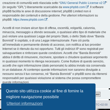
creazione di comunità web rilasciata sotto “
GNU General Public License v2
”
(in seguito “GPL”) liberamente scaricabile da
www.phpbb.com
. Il software
phpBB facilita le aree di discussione internet; phpBB Limited non è
responsabile dei contenuti e della gestione. Per ulteriori informazioni su
phpBB:
https://www.phpbb.com
.
Accetti di non inviare alcun tipo di offesa, oscenità, volgarità, calunnia,
minaccia, messaggio a sfondo sessuale, o qualsiasi altro tipo di materiale che
può violare una qualsiasi Legge del proprio Stato, o dello Stato dove “Banda
Bonnisti” è ospitato, o di una Legge internazionale. Fare ciò porta
all’immediato e permanente divieto di accesso, con notifica al tuo provider
Internet se è ritenuto da noi opportuno. Tutti gli indirizzi IP sono registrati per
salvaguardare e rinforzare queste condizioni. Accetti che “Banda Bonnisti”
abbia il diritto di rimuovere, riscrivere, spostare o chiudere qualsiasi argomento
in qualsiasi momento lo ritenga necessario. Come fruitore di questo servizio,
accetti che ogni informazione (dato personale) tu abbia inviato sia conservata
in un database. Al contempo queste informazioni non saranno divulgate a
nessuno senza il tuo consenso, né “Banda Bonnisti” o phpBB sono da ritenersi
responsabili per qualsiasi violazione al sistema che possa compromettere
queste informazioni.
Questo sito utilizza cookie al fine di fornire la
migliore navigazione possibile
Ulteriori informazioni
Sito Web
Forum
Cancella cookie
Tutti gli orari sono
UTC+02:00