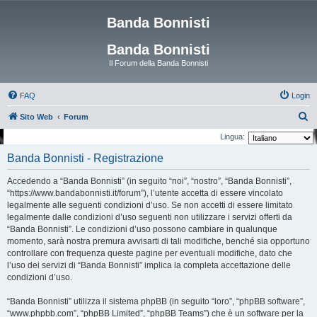
Banda Bonnisti
Banda Bonnisti
Il Forum della Banda Bonnisti
FAQ
Login
C
Sito Web
Forum
e
Lingua:
r
Banda Bonnisti - Registrazione
c
Accedendo a “Banda Bonnisti” (in seguito “noi”, “nostro”, “Banda Bonnisti”,
a
“https://www.bandabonnisti.it/forum”), l’utente accetta di essere vincolato
legalmente alle seguenti condizioni d’uso. Se non accetti di essere limitato
legalmente dalle condizioni d’uso seguenti non utilizzare i servizi offerti da
“Banda Bonnisti”. Le condizioni d’uso possono cambiare in qualunque
momento, sarà nostra premura avvisarti di tali modifiche, benché sia opportuno
controllare con frequenza queste pagine per eventuali modifiche, dato che
l’uso dei servizi di “Banda Bonnisti” implica la completa accettazione delle
condizioni d’uso.
“Banda Bonnisti” utilizza il sistema phpBB (in seguito “loro”, “phpBB software”,
“www.phpbb.com”, “phpBB Limited”, “phpBB Teams”) che è un software per la