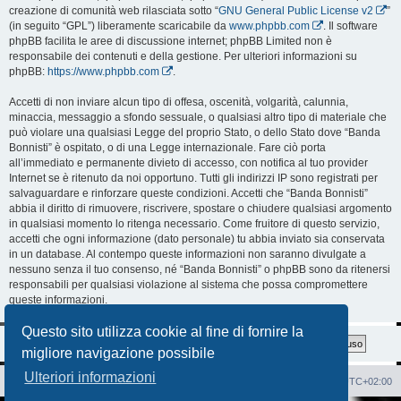
creazione di comunità web rilasciata sotto “
GNU General Public License v2
”
(in seguito “GPL”) liberamente scaricabile da
www.phpbb.com
. Il software
phpBB facilita le aree di discussione internet; phpBB Limited non è
responsabile dei contenuti e della gestione. Per ulteriori informazioni su
phpBB:
https://www.phpbb.com
.
Accetti di non inviare alcun tipo di offesa, oscenità, volgarità, calunnia,
minaccia, messaggio a sfondo sessuale, o qualsiasi altro tipo di materiale che
può violare una qualsiasi Legge del proprio Stato, o dello Stato dove “Banda
Bonnisti” è ospitato, o di una Legge internazionale. Fare ciò porta
all’immediato e permanente divieto di accesso, con notifica al tuo provider
Internet se è ritenuto da noi opportuno. Tutti gli indirizzi IP sono registrati per
salvaguardare e rinforzare queste condizioni. Accetti che “Banda Bonnisti”
abbia il diritto di rimuovere, riscrivere, spostare o chiudere qualsiasi argomento
in qualsiasi momento lo ritenga necessario. Come fruitore di questo servizio,
accetti che ogni informazione (dato personale) tu abbia inviato sia conservata
in un database. Al contempo queste informazioni non saranno divulgate a
nessuno senza il tuo consenso, né “Banda Bonnisti” o phpBB sono da ritenersi
responsabili per qualsiasi violazione al sistema che possa compromettere
queste informazioni.
Questo sito utilizza cookie al fine di fornire la
migliore navigazione possibile
Ulteriori informazioni
Sito Web
Forum
Cancella cookie
Tutti gli orari sono
UTC+02:00