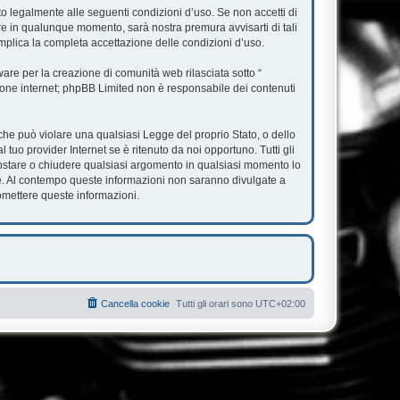
ato legalmente alle seguenti condizioni d’uso. Se non accetti di
are in qualunque momento, sarà nostra premura avvisarti di tali
mplica la completa accettazione delle condizioni d’uso.
re per la creazione di comunità web rilasciata sotto “
ssione internet; phpBB Limited non è responsabile dei contenuti
e che può violare una qualsiasi Legge del proprio Stato, o dello
tuo provider Internet se è ritenuto da noi opportuno. Tutti gli
, spostare o chiudere qualsiasi argomento in qualsiasi momento lo
se. Al contempo queste informazioni non saranno divulgate a
omettere queste informazioni.
Cancella cookie
Tutti gli orari sono
UTC+02:00