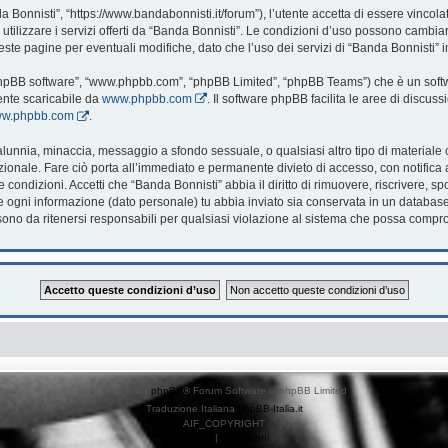
 Bonnisti”, “https://www.bandabonnisti.it/forum”), l’utente accetta di essere vincol
utilizzare i servizi offerti da “Banda Bonnisti”. Le condizioni d’uso possono cambi
te pagine per eventuali modifiche, dato che l’uso dei servizi di “Banda Bonnisti” i
 “phpBB software”, “www.phpbb.com”, “phpBB Limited”, “phpBB Teams”) che è un softwa
ente scaricabile da
www.phpbb.com
. Il software phpBB facilita le aree di discu
www.phpbb.com
.
, calunnia, minaccia, messaggio a sfondo sessuale, o qualsiasi altro tipo di material
onale. Fare ciò porta all’immediato e permanente divieto di accesso, con notifica al 
te condizioni. Accetti che “Banda Bonnisti” abbia il diritto di rimuovere, riscrivere
che ogni informazione (dato personale) tu abbia inviato sia conservata in un databa
no da ritenersi responsabili per qualsiasi violazione al sistema che possa compr
Creato da
phpBB
® Forum Software © phpBB Limited
Traduzione Italiana
phpBB-Italia.it
AIF_COPYRIGHT
Privacy
|
Condizioni