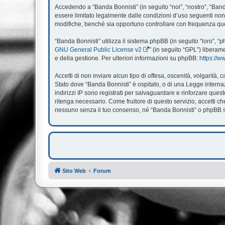
Accedendo a “Banda Bonnisti” (in seguito “noi”, “nostro”, “Banda
essere limitato legalmente dalle condizioni d’uso seguenti non 
modifiche, benché sia opportuno controllare con frequenza ques
“Banda Bonnisti” utilizza il sistema phpBB (in seguito “loro”,
GNU General Public License v2
” (in seguito “GPL”) liberam
e della gestione. Per ulteriori informazioni su phpBB:
https://
Accetti di non inviare alcun tipo di offesa, oscenità, volgarità
Stato dove “Banda Bonnisti” è ospitato, o di una Legge internazi
indirizzi IP sono registrati per salvaguardare e rinforzare ques
ritenga necessario. Come fruitore di questo servizio, accetti 
nessuno senza il tuo consenso, né “Banda Bonnisti” o phpBB so
Sito Web
Forum