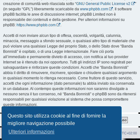
creazione di comunità web rilasciata sotto “
GNU General Public License v2
”
(in seguito “GPL”) liberamente scaricabile da
www.phpbb.com
. Il software
phpBB facilita le aree di discussione internet; phpBB Limited non è
responsabile dei contenuti e della gestione. Per ulteriori informazioni su
phpBB:
https://www.phpbb.com
.
Accetti di non inviare alcun tipo di offesa, oscenità, volgarità, calunnia,
minaccia, messaggio a sfondo sessuale, o qualsiasi altro tipo di materiale che
può violare una qualsiasi Legge del proprio Stato, o dello Stato dove “Banda
Bonnisti” è ospitato, o di una Legge internazionale. Fare ciò porta
all’immediato e permanente divieto di accesso, con notifica al tuo provider
Internet se è ritenuto da noi opportuno. Tutti gli indirizzi IP sono registrati per
salvaguardare e rinforzare queste condizioni. Accetti che “Banda Bonnisti”
abbia il diritto di rimuovere, riscrivere, spostare o chiudere qualsiasi argomento
in qualsiasi momento lo ritenga necessario. Come fruitore di questo servizio,
accetti che ogni informazione (dato personale) tu abbia inviato sia conservata
in un database. Al contempo queste informazioni non saranno divulgate a
nessuno senza il tuo consenso, né “Banda Bonnisti” o phpBB sono da ritenersi
responsabili per qualsiasi violazione al sistema che possa compromettere
queste informazioni.
Questo sito utilizza cookie al fine di fornire la
migliore navigazione possibile
Ulteriori informazioni
Sito Web
Forum
Cancella cookie
Tutti gli orari sono
UTC+02:00