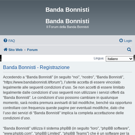
Banda Bonnisti
Banda Bonnisti
Il Forum della Banda Bonnisti
FAQ
Login
C
Sito Web
Forum
e
Lingua:
r
Banda Bonnisti - Registrazione
c
Accedendo a “Banda Bonnisti” (in seguito “noi”, “nostro”, “Banda Bonnisti”,
a
“https://www.bandabonnisti.it/forum”), l’utente accetta di essere vincolato
legalmente alle seguenti condizioni d’uso. Se non accetti di essere limitato
legalmente dalle condizioni d’uso seguenti non utilizzare i servizi offerti da
“Banda Bonnisti”. Le condizioni d’uso possono cambiare in qualunque
momento, sarà nostra premura avvisarti di tali modifiche, benché sia opportuno
controllare con frequenza queste pagine per eventuali modifiche, dato che
l’uso dei servizi di “Banda Bonnisti” implica la completa accettazione delle
condizioni d’uso.
“Banda Bonnisti” utilizza il sistema phpBB (in seguito “loro”, “phpBB software”,
“www.phpbb.com”, “phpBB Limited”, “phpBB Teams”) che è un software per la