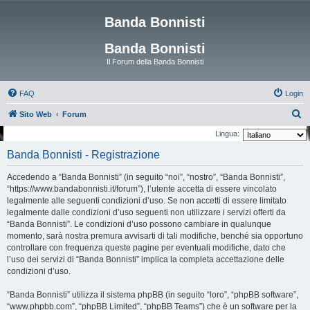
Banda Bonnisti
Banda Bonnisti
Il Forum della Banda Bonnisti
FAQ
Login
C
Sito Web
Forum
e
Lingua:
r
Banda Bonnisti - Registrazione
c
Accedendo a “Banda Bonnisti” (in seguito “noi”, “nostro”, “Banda Bonnisti”,
a
“https://www.bandabonnisti.it/forum”), l’utente accetta di essere vincolato
legalmente alle seguenti condizioni d’uso. Se non accetti di essere limitato
legalmente dalle condizioni d’uso seguenti non utilizzare i servizi offerti da
“Banda Bonnisti”. Le condizioni d’uso possono cambiare in qualunque
momento, sarà nostra premura avvisarti di tali modifiche, benché sia opportuno
controllare con frequenza queste pagine per eventuali modifiche, dato che
l’uso dei servizi di “Banda Bonnisti” implica la completa accettazione delle
condizioni d’uso.
“Banda Bonnisti” utilizza il sistema phpBB (in seguito “loro”, “phpBB software”,
“www.phpbb.com”, “phpBB Limited”, “phpBB Teams”) che è un software per la