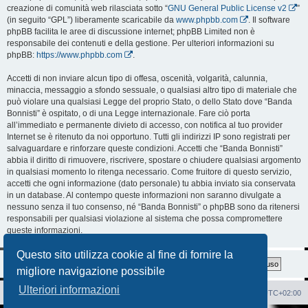
creazione di comunità web rilasciata sotto “
GNU General Public License v2
”
(in seguito “GPL”) liberamente scaricabile da
www.phpbb.com
. Il software
phpBB facilita le aree di discussione internet; phpBB Limited non è
responsabile dei contenuti e della gestione. Per ulteriori informazioni su
phpBB:
https://www.phpbb.com
.
Accetti di non inviare alcun tipo di offesa, oscenità, volgarità, calunnia,
minaccia, messaggio a sfondo sessuale, o qualsiasi altro tipo di materiale che
può violare una qualsiasi Legge del proprio Stato, o dello Stato dove “Banda
Bonnisti” è ospitato, o di una Legge internazionale. Fare ciò porta
all’immediato e permanente divieto di accesso, con notifica al tuo provider
Internet se è ritenuto da noi opportuno. Tutti gli indirizzi IP sono registrati per
salvaguardare e rinforzare queste condizioni. Accetti che “Banda Bonnisti”
abbia il diritto di rimuovere, riscrivere, spostare o chiudere qualsiasi argomento
in qualsiasi momento lo ritenga necessario. Come fruitore di questo servizio,
accetti che ogni informazione (dato personale) tu abbia inviato sia conservata
in un database. Al contempo queste informazioni non saranno divulgate a
nessuno senza il tuo consenso, né “Banda Bonnisti” o phpBB sono da ritenersi
responsabili per qualsiasi violazione al sistema che possa compromettere
queste informazioni.
Questo sito utilizza cookie al fine di fornire la
migliore navigazione possibile
Ulteriori informazioni
Sito Web
Forum
Cancella cookie
Tutti gli orari sono
UTC+02:00