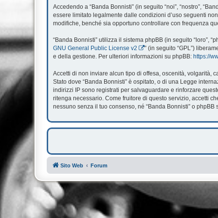
Accedendo a “Banda Bonnisti” (in seguito “noi”, “nostro”, “Banda
essere limitato legalmente dalle condizioni d’uso seguenti non 
modifiche, benché sia opportuno controllare con frequenza ques
“Banda Bonnisti” utilizza il sistema phpBB (in seguito “loro”,
GNU General Public License v2
” (in seguito “GPL”) liberam
e della gestione. Per ulteriori informazioni su phpBB:
https://
Accetti di non inviare alcun tipo di offesa, oscenità, volgarità
Stato dove “Banda Bonnisti” è ospitato, o di una Legge internazi
indirizzi IP sono registrati per salvaguardare e rinforzare ques
ritenga necessario. Come fruitore di questo servizio, accetti 
nessuno senza il tuo consenso, né “Banda Bonnisti” o phpBB so
Sito Web
Forum