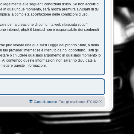
ato legalmente alle seguenti condizioni d’uso. Se non accetti di
are in qualunque momento, sarà nostra premura avvisarti di tali
mplica la completa accettazione delle condizioni d’uso.
re per la creazione di comunità web rilasciata sotto “
ssione internet; phpBB Limited non è responsabile dei contenuti
e che può violare una qualsiasi Legge del proprio Stato, o dello
tuo provider Internet se è ritenuto da noi opportuno. Tutti gli
, spostare o chiudere qualsiasi argomento in qualsiasi momento lo
se. Al contempo queste informazioni non saranno divulgate a
omettere queste informazioni.
Cancella cookie
Tutti gli orari sono
UTC+02:00