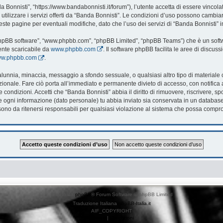
 Bonnisti”, “https://www.bandabonnisti.it/forum”), l’utente accetta di essere vincol
utilizzare i servizi offerti da “Banda Bonnisti”. Le condizioni d’uso possono cambi
te pagine per eventuali modifiche, dato che l’uso dei servizi di “Banda Bonnisti” i
 “phpBB software”, “www.phpbb.com”, “phpBB Limited”, “phpBB Teams”) che è un softwa
ente scaricabile da
www.phpbb.com
. Il software phpBB facilita le aree di discu
www.phpbb.com
.
, calunnia, minaccia, messaggio a sfondo sessuale, o qualsiasi altro tipo di material
onale. Fare ciò porta all’immediato e permanente divieto di accesso, con notifica al 
te condizioni. Accetti che “Banda Bonnisti” abbia il diritto di rimuovere, riscrivere
che ogni informazione (dato personale) tu abbia inviato sia conservata in un databa
no da ritenersi responsabili per qualsiasi violazione al sistema che possa compr
Creato da
phpBB
® Forum Software © phpBB Limited
Traduzione Italiana
phpBB-Italia.it
AIF_COPYRIGHT
Privacy
|
Condizioni