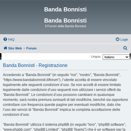
Banda Bonnisti
Banda Bonnisti
Il Forum della Banda Bonnisti
FAQ
Login
C
Sito Web
Forum
e
Lingua:
r
Banda Bonnisti - Registrazione
c
Accedendo a “Banda Bonnisti” (in seguito “noi”, “nostro”, “Banda Bonnisti”,
a
“https://www.bandabonnisti.it/forum”), l’utente accetta di essere vincolato
legalmente alle seguenti condizioni d’uso. Se non accetti di essere limitato
legalmente dalle condizioni d’uso seguenti non utilizzare i servizi offerti da
“Banda Bonnisti”. Le condizioni d’uso possono cambiare in qualunque
momento, sarà nostra premura avvisarti di tali modifiche, benché sia opportuno
controllare con frequenza queste pagine per eventuali modifiche, dato che
l’uso dei servizi di “Banda Bonnisti” implica la completa accettazione delle
condizioni d’uso.
“Banda Bonnisti” utilizza il sistema phpBB (in seguito “loro”, “phpBB software”,
“www.phpbb.com”, “phpBB Limited”, “phpBB Teams”) che è un software per la