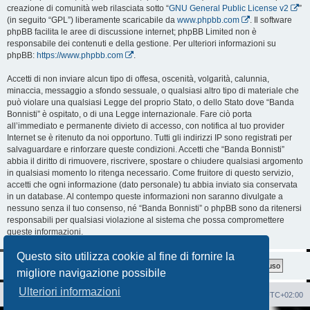
creazione di comunità web rilasciata sotto “
GNU General Public License v2
”
(in seguito “GPL”) liberamente scaricabile da
www.phpbb.com
. Il software
phpBB facilita le aree di discussione internet; phpBB Limited non è
responsabile dei contenuti e della gestione. Per ulteriori informazioni su
phpBB:
https://www.phpbb.com
.
Accetti di non inviare alcun tipo di offesa, oscenità, volgarità, calunnia,
minaccia, messaggio a sfondo sessuale, o qualsiasi altro tipo di materiale che
può violare una qualsiasi Legge del proprio Stato, o dello Stato dove “Banda
Bonnisti” è ospitato, o di una Legge internazionale. Fare ciò porta
all’immediato e permanente divieto di accesso, con notifica al tuo provider
Internet se è ritenuto da noi opportuno. Tutti gli indirizzi IP sono registrati per
salvaguardare e rinforzare queste condizioni. Accetti che “Banda Bonnisti”
abbia il diritto di rimuovere, riscrivere, spostare o chiudere qualsiasi argomento
in qualsiasi momento lo ritenga necessario. Come fruitore di questo servizio,
accetti che ogni informazione (dato personale) tu abbia inviato sia conservata
in un database. Al contempo queste informazioni non saranno divulgate a
nessuno senza il tuo consenso, né “Banda Bonnisti” o phpBB sono da ritenersi
responsabili per qualsiasi violazione al sistema che possa compromettere
queste informazioni.
Questo sito utilizza cookie al fine di fornire la
migliore navigazione possibile
Ulteriori informazioni
Sito Web
Forum
Cancella cookie
Tutti gli orari sono
UTC+02:00