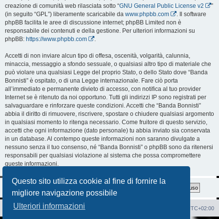
creazione di comunità web rilasciata sotto “
GNU General Public License v2
”
(in seguito “GPL”) liberamente scaricabile da
www.phpbb.com
. Il software
phpBB facilita le aree di discussione internet; phpBB Limited non è
responsabile dei contenuti e della gestione. Per ulteriori informazioni su
phpBB:
https://www.phpbb.com
.
Accetti di non inviare alcun tipo di offesa, oscenità, volgarità, calunnia,
minaccia, messaggio a sfondo sessuale, o qualsiasi altro tipo di materiale che
può violare una qualsiasi Legge del proprio Stato, o dello Stato dove “Banda
Bonnisti” è ospitato, o di una Legge internazionale. Fare ciò porta
all’immediato e permanente divieto di accesso, con notifica al tuo provider
Internet se è ritenuto da noi opportuno. Tutti gli indirizzi IP sono registrati per
salvaguardare e rinforzare queste condizioni. Accetti che “Banda Bonnisti”
abbia il diritto di rimuovere, riscrivere, spostare o chiudere qualsiasi argomento
in qualsiasi momento lo ritenga necessario. Come fruitore di questo servizio,
accetti che ogni informazione (dato personale) tu abbia inviato sia conservata
in un database. Al contempo queste informazioni non saranno divulgate a
nessuno senza il tuo consenso, né “Banda Bonnisti” o phpBB sono da ritenersi
responsabili per qualsiasi violazione al sistema che possa compromettere
queste informazioni.
Questo sito utilizza cookie al fine di fornire la
migliore navigazione possibile
Ulteriori informazioni
Sito Web
Forum
Cancella cookie
Tutti gli orari sono
UTC+02:00