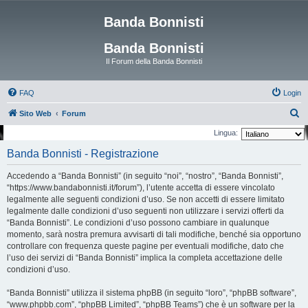
Banda Bonnisti
Banda Bonnisti
Il Forum della Banda Bonnisti
FAQ
Login
C
Sito Web
Forum
e
Lingua:
r
Banda Bonnisti - Registrazione
c
Accedendo a “Banda Bonnisti” (in seguito “noi”, “nostro”, “Banda Bonnisti”,
a
“https://www.bandabonnisti.it/forum”), l’utente accetta di essere vincolato
legalmente alle seguenti condizioni d’uso. Se non accetti di essere limitato
legalmente dalle condizioni d’uso seguenti non utilizzare i servizi offerti da
“Banda Bonnisti”. Le condizioni d’uso possono cambiare in qualunque
momento, sarà nostra premura avvisarti di tali modifiche, benché sia opportuno
controllare con frequenza queste pagine per eventuali modifiche, dato che
l’uso dei servizi di “Banda Bonnisti” implica la completa accettazione delle
condizioni d’uso.
“Banda Bonnisti” utilizza il sistema phpBB (in seguito “loro”, “phpBB software”,
“www.phpbb.com”, “phpBB Limited”, “phpBB Teams”) che è un software per la