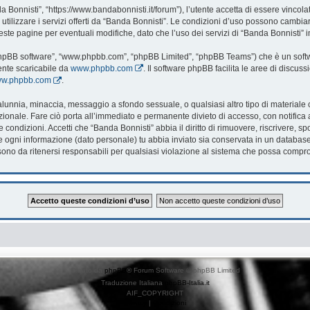
 Bonnisti”, “https://www.bandabonnisti.it/forum”), l’utente accetta di essere vincol
utilizzare i servizi offerti da “Banda Bonnisti”. Le condizioni d’uso possono cambi
te pagine per eventuali modifiche, dato che l’uso dei servizi di “Banda Bonnisti” i
 “phpBB software”, “www.phpbb.com”, “phpBB Limited”, “phpBB Teams”) che è un softwa
ente scaricabile da
www.phpbb.com
. Il software phpBB facilita le aree di discu
www.phpbb.com
.
, calunnia, minaccia, messaggio a sfondo sessuale, o qualsiasi altro tipo di material
onale. Fare ciò porta all’immediato e permanente divieto di accesso, con notifica al 
te condizioni. Accetti che “Banda Bonnisti” abbia il diritto di rimuovere, riscrivere
che ogni informazione (dato personale) tu abbia inviato sia conservata in un databa
no da ritenersi responsabili per qualsiasi violazione al sistema che possa compr
Creato da
phpBB
® Forum Software © phpBB Limited
Traduzione Italiana
phpBB-Italia.it
AIF_COPYRIGHT
Privacy
|
Condizioni