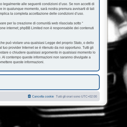
ato legalmente alle seguenti condizioni d’uso. Se non accetti di
are in qualunque momento, sarà nostra premura avvisarti di tali
mplica la completa accettazione delle condizioni d’uso.
re per la creazione di comunità web rilasciata sotto “
ssione internet; phpBB Limited non è responsabile dei contenuti
e che può violare una qualsiasi Legge del proprio Stato, o dello
tuo provider Internet se è ritenuto da noi opportuno. Tutti gli
, spostare o chiudere qualsiasi argomento in qualsiasi momento lo
se. Al contempo queste informazioni non saranno divulgate a
omettere queste informazioni.
Cancella cookie
Tutti gli orari sono
UTC+02:00