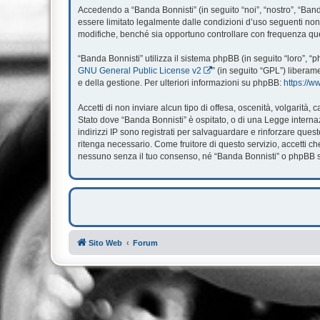
Accedendo a “Banda Bonnisti” (in seguito “noi”, “nostro”, “Banda
essere limitato legalmente dalle condizioni d’uso seguenti non 
modifiche, benché sia opportuno controllare con frequenza ques
“Banda Bonnisti” utilizza il sistema phpBB (in seguito “loro”,
GNU General Public License v2
” (in seguito “GPL”) liberam
e della gestione. Per ulteriori informazioni su phpBB:
https://
Accetti di non inviare alcun tipo di offesa, oscenità, volgarità
Stato dove “Banda Bonnisti” è ospitato, o di una Legge internazi
indirizzi IP sono registrati per salvaguardare e rinforzare ques
ritenga necessario. Come fruitore di questo servizio, accetti 
nessuno senza il tuo consenso, né “Banda Bonnisti” o phpBB so
Sito Web
Forum