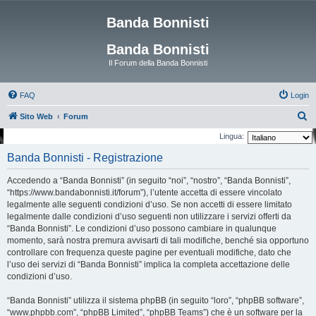
Banda Bonnisti
Banda Bonnisti
Il Forum della Banda Bonnisti
FAQ
Login
C
Sito Web
Forum
e
Lingua:
r
Banda Bonnisti - Registrazione
c
Accedendo a “Banda Bonnisti” (in seguito “noi”, “nostro”, “Banda Bonnisti”,
a
“https://www.bandabonnisti.it/forum”), l’utente accetta di essere vincolato
legalmente alle seguenti condizioni d’uso. Se non accetti di essere limitato
legalmente dalle condizioni d’uso seguenti non utilizzare i servizi offerti da
“Banda Bonnisti”. Le condizioni d’uso possono cambiare in qualunque
momento, sarà nostra premura avvisarti di tali modifiche, benché sia opportuno
controllare con frequenza queste pagine per eventuali modifiche, dato che
l’uso dei servizi di “Banda Bonnisti” implica la completa accettazione delle
condizioni d’uso.
“Banda Bonnisti” utilizza il sistema phpBB (in seguito “loro”, “phpBB software”,
“www.phpbb.com”, “phpBB Limited”, “phpBB Teams”) che è un software per la