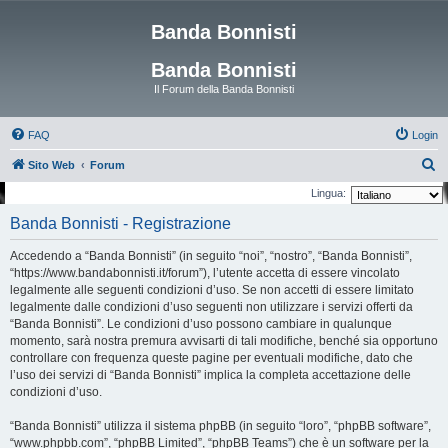
Banda Bonnisti
Banda Bonnisti
Il Forum della Banda Bonnisti
FAQ
Login
C
Sito Web
Forum
e
Lingua:
r
Banda Bonnisti - Registrazione
c
Accedendo a “Banda Bonnisti” (in seguito “noi”, “nostro”, “Banda Bonnisti”,
a
“https://www.bandabonnisti.it/forum”), l’utente accetta di essere vincolato
legalmente alle seguenti condizioni d’uso. Se non accetti di essere limitato
legalmente dalle condizioni d’uso seguenti non utilizzare i servizi offerti da
“Banda Bonnisti”. Le condizioni d’uso possono cambiare in qualunque
momento, sarà nostra premura avvisarti di tali modifiche, benché sia opportuno
controllare con frequenza queste pagine per eventuali modifiche, dato che
l’uso dei servizi di “Banda Bonnisti” implica la completa accettazione delle
condizioni d’uso.
“Banda Bonnisti” utilizza il sistema phpBB (in seguito “loro”, “phpBB software”,
“www.phpbb.com”, “phpBB Limited”, “phpBB Teams”) che è un software per la