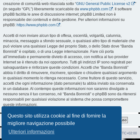
creazione di comunità web rilasciata sotto “
GNU General Public License v2
”
(in seguito “GPL”) liberamente scaricabile da
www.phpbb.com
. Il software
phpBB facilita le aree di discussione internet; phpBB Limited non è
responsabile dei contenuti e della gestione. Per ulteriori informazioni su
phpBB:
https://www.phpbb.com
.
Accetti di non inviare alcun tipo di offesa, oscenità, volgarità, calunnia,
minaccia, messaggio a sfondo sessuale, o qualsiasi altro tipo di materiale che
può violare una qualsiasi Legge del proprio Stato, o dello Stato dove “Banda
Bonnisti” è ospitato, o di una Legge internazionale. Fare ciò porta
all’immediato e permanente divieto di accesso, con notifica al tuo provider
Internet se è ritenuto da noi opportuno. Tutti gli indirizzi IP sono registrati per
salvaguardare e rinforzare queste condizioni. Accetti che “Banda Bonnisti”
abbia il diritto di rimuovere, riscrivere, spostare o chiudere qualsiasi argomento
in qualsiasi momento lo ritenga necessario. Come fruitore di questo servizio,
accetti che ogni informazione (dato personale) tu abbia inviato sia conservata
in un database. Al contempo queste informazioni non saranno divulgate a
nessuno senza il tuo consenso, né “Banda Bonnisti” o phpBB sono da ritenersi
responsabili per qualsiasi violazione al sistema che possa compromettere
queste informazioni.
Questo sito utilizza cookie al fine di fornire la
migliore navigazione possibile
Ulteriori informazioni
Sito Web
Forum
Cancella cookie
Tutti gli orari sono
UTC+02:00