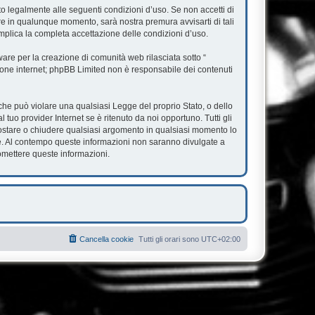
ato legalmente alle seguenti condizioni d’uso. Se non accetti di
are in qualunque momento, sarà nostra premura avvisarti di tali
mplica la completa accettazione delle condizioni d’uso.
re per la creazione di comunità web rilasciata sotto “
ssione internet; phpBB Limited non è responsabile dei contenuti
e che può violare una qualsiasi Legge del proprio Stato, o dello
tuo provider Internet se è ritenuto da noi opportuno. Tutti gli
, spostare o chiudere qualsiasi argomento in qualsiasi momento lo
se. Al contempo queste informazioni non saranno divulgate a
omettere queste informazioni.
Cancella cookie
Tutti gli orari sono
UTC+02:00