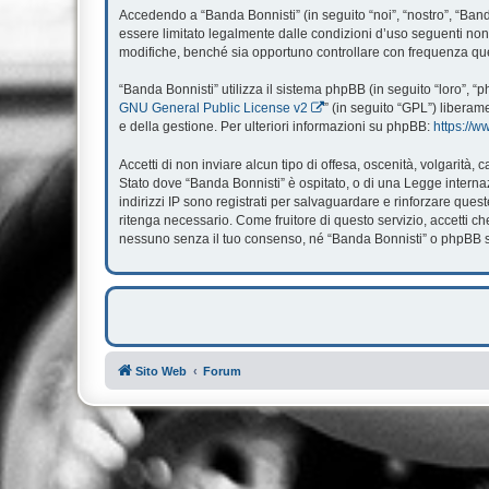
Accedendo a “Banda Bonnisti” (in seguito “noi”, “nostro”, “Banda
essere limitato legalmente dalle condizioni d’uso seguenti non 
modifiche, benché sia opportuno controllare con frequenza ques
“Banda Bonnisti” utilizza il sistema phpBB (in seguito “loro”,
GNU General Public License v2
” (in seguito “GPL”) liberam
e della gestione. Per ulteriori informazioni su phpBB:
https://
Accetti di non inviare alcun tipo di offesa, oscenità, volgarità
Stato dove “Banda Bonnisti” è ospitato, o di una Legge internazi
indirizzi IP sono registrati per salvaguardare e rinforzare ques
ritenga necessario. Come fruitore di questo servizio, accetti 
nessuno senza il tuo consenso, né “Banda Bonnisti” o phpBB so
Sito Web
Forum