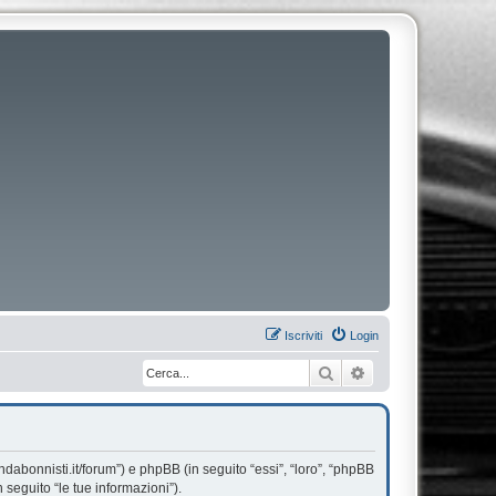
Iscriviti
Login
Cerca
Ricerca avanzata
dabonnisti.it/forum”) e phpBB (in seguito “essi”, “loro”, “phpBB
seguito “le tue informazioni”).