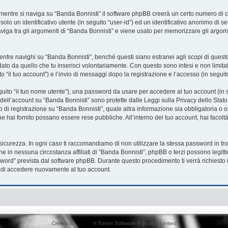
mentre si naviga su “Banda Bonnisti” il software phpBB creerà un certo numero di co
solo un identificativo utente (in seguito “user-id”) ed un identificativo anonimo di
iga tra gli argomenti di “Banda Bonnisti” e viene usato per memorizzare gli argome
re navighi su “Banda Bonnisti”, benché questi siano estranei agli scopi di questo 
ato da quello che tu inserisci volontariamente. Con questo sono intesi e non limita
o “il tuo account”) e l’invio di messaggi dopo la registrazione e l’accesso (in seguit
eguito “il tuo nome utente”), una password da usare per accedere al tuo account (in s
a dell’account su “Banda Bonnisti” sono protette dalle Leggi sulla Privacy dello Stato
 di registrazione su “Banda Bonnisti”, quale altra informazione sia obbligatoria o opz
che hai fornito possano essere rese pubbliche. All’interno del tuo account, hai facolt
sicurezza. In ogni caso ti raccomandiamo di non utilizzare la stessa password in tro
he in nessuna circostanza affiliati di “Banda Bonnisti”, phpBB o terzi possono legit
word” prevista dal software phpBB. Durante questo procedimento ti verrà richiesto i
di accedere nuovamente al tuo account.
Creato da
phpBB
® Forum Software © phpBB Limited