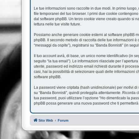
Le tue informazioni sono raccolte in due modi. In primo luogo, 
file temporanei del tuo browser. I primi due cookie contengono 
dal software phpBB. Un terzo cookie viene creato quando si nav
lettura nelle tue visite future.
Possiamo anche generare cookie esterni al software phpBB ment
phpBB. Il secondo metodo di raccolta delle tue informazioni è d
“messaggi da ospite”), registrarsi su “Banda Bonnisti” (in seguit
Il tuo account avrà, di base, un unico nome identificativo (in s
seguito “la tua email”). Le informazioni rilasciate per l’apertur
utente, password ed indirizzo email richiesti durante il processo
casi, hai la possibilità di selezionare quali delle informazioni 
software phpBB.
La password viene criptata (hash unidirezionale) per motivi di 
su “Banda Bonnisti”, quindi proteggila attentamente. Ricorda c
tua password, puoi utilizzare l’opzione “Ho dimenticato la pass
phpBB possa generare una nuova password che ti permetterà 
Sito Web
Forum