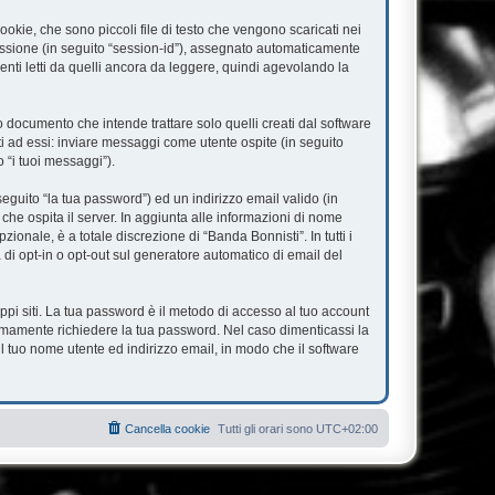
okie, che sono piccoli file di testo che vengono scaricati nei
 sessione (in seguito “session-id”), assegnato automaticamente
nti letti da quelli ancora da leggere, quindi agevolando la
documento che intende trattare solo quelli creati dal software
ti ad essi: inviare messaggi come utente ospite (in seguito
o “i tuoi messaggi”).
eguito “la tua password”) ed un indirizzo email valido (in
 che ospita il server. In aggiunta alle informazioni di nome
ionale, è a totale discrezione di “Banda Bonnisti”. In tutti i
à di opt-in o opt-out sul generatore automatico di email del
ppi siti. La tua password è il metodo di accesso al tuo account
timamente richiedere la tua password. Nel caso dimenticassi la
l tuo nome utente ed indirizzo email, in modo che il software
Cancella cookie
Tutti gli orari sono
UTC+02:00