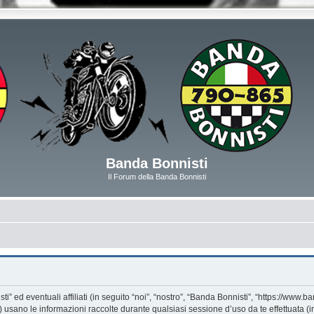
Banda Bonnisti
Il Forum della Banda Bonnisti
d eventuali affiliati (in seguito “noi”, “nostro”, “Banda Bonnisti”, “https://www.ban
ano le informazioni raccolte durante qualsiasi sessione d’uso da te effettuata (in 