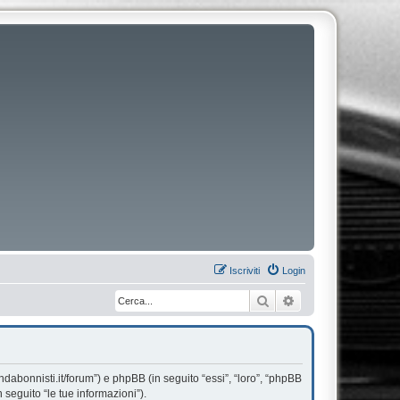
Iscriviti
Login
Cerca
Ricerca avanzata
dabonnisti.it/forum”) e phpBB (in seguito “essi”, “loro”, “phpBB
seguito “le tue informazioni”).