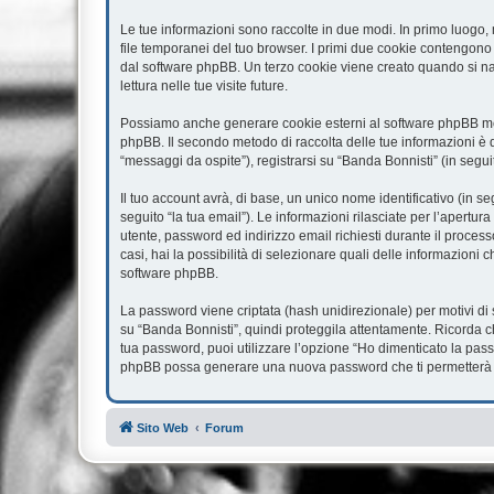
Le tue informazioni sono raccolte in due modi. In primo luogo, 
file temporanei del tuo browser. I primi due cookie contengono 
dal software phpBB. Un terzo cookie viene creato quando si nav
lettura nelle tue visite future.
Possiamo anche generare cookie esterni al software phpBB ment
phpBB. Il secondo metodo di raccolta delle tue informazioni è d
“messaggi da ospite”), registrarsi su “Banda Bonnisti” (in seguit
Il tuo account avrà, di base, un unico nome identificativo (in s
seguito “la tua email”). Le informazioni rilasciate per l’apertur
utente, password ed indirizzo email richiesti durante il processo
casi, hai la possibilità di selezionare quali delle informazioni 
software phpBB.
La password viene criptata (hash unidirezionale) per motivi di 
su “Banda Bonnisti”, quindi proteggila attentamente. Ricorda c
tua password, puoi utilizzare l’opzione “Ho dimenticato la pass
phpBB possa generare una nuova password che ti permetterà 
Sito Web
Forum