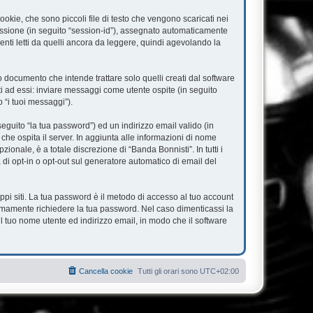
okie, che sono piccoli file di testo che vengono scaricati nei
 sessione (in seguito “session-id”), assegnato automaticamente
nti letti da quelli ancora da leggere, quindi agevolando la
documento che intende trattare solo quelli creati dal software
ti ad essi: inviare messaggi come utente ospite (in seguito
o “i tuoi messaggi”).
eguito “la tua password”) ed un indirizzo email valido (in
 che ospita il server. In aggiunta alle informazioni di nome
ionale, è a totale discrezione di “Banda Bonnisti”. In tutti i
à di opt-in o opt-out sul generatore automatico di email del
ppi siti. La tua password è il metodo di accesso al tuo account
timamente richiedere la tua password. Nel caso dimenticassi la
l tuo nome utente ed indirizzo email, in modo che il software
Cancella cookie
Tutti gli orari sono
UTC+02:00