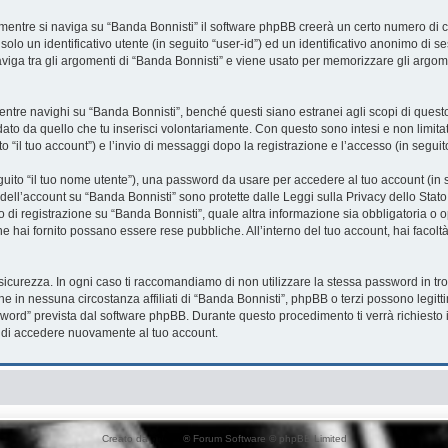
mentre si naviga su “Banda Bonnisti” il software phpBB creerà un certo numero di co
solo un identificativo utente (in seguito “user-id”) ed un identificativo anonimo di
iga tra gli argomenti di “Banda Bonnisti” e viene usato per memorizzare gli argome
re navighi su “Banda Bonnisti”, benché questi siano estranei agli scopi di questo 
ato da quello che tu inserisci volontariamente. Con questo sono intesi e non limita
o “il tuo account”) e l’invio di messaggi dopo la registrazione e l’accesso (in seguit
eguito “il tuo nome utente”), una password da usare per accedere al tuo account (in s
a dell’account su “Banda Bonnisti” sono protette dalle Leggi sulla Privacy dello Stato
 di registrazione su “Banda Bonnisti”, quale altra informazione sia obbligatoria o opz
che hai fornito possano essere rese pubbliche. All’interno del tuo account, hai facolt
sicurezza. In ogni caso ti raccomandiamo di non utilizzare la stessa password in tro
he in nessuna circostanza affiliati di “Banda Bonnisti”, phpBB o terzi possono legit
word” prevista dal software phpBB. Durante questo procedimento ti verrà richiesto i
di accedere nuovamente al tuo account.
Creato da
phpBB
® Forum Software © phpBB Limited