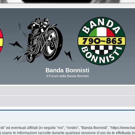
Banda Bonnisti
Il Forum della Banda Bonnisti
d eventuali affiliati (in seguito “noi”, “nostro”, “Banda Bonnisti”, “https://www.ban
ano le informazioni raccolte durante qualsiasi sessione d’uso da te effettuata (in 