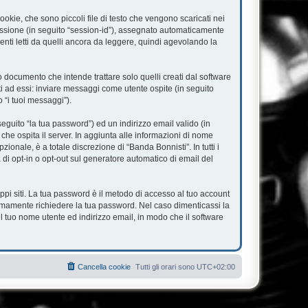
okie, che sono piccoli file di testo che vengono scaricati nei
 sessione (in seguito “session-id”), assegnato automaticamente
nti letti da quelli ancora da leggere, quindi agevolando la
documento che intende trattare solo quelli creati dal software
ti ad essi: inviare messaggi come utente ospite (in seguito
o “i tuoi messaggi”).
eguito “la tua password”) ed un indirizzo email valido (in
 che ospita il server. In aggiunta alle informazioni di nome
ionale, è a totale discrezione di “Banda Bonnisti”. In tutti i
à di opt-in o opt-out sul generatore automatico di email del
ppi siti. La tua password è il metodo di accesso al tuo account
timamente richiedere la tua password. Nel caso dimenticassi la
l tuo nome utente ed indirizzo email, in modo che il software
Cancella cookie
Tutti gli orari sono
UTC+02:00