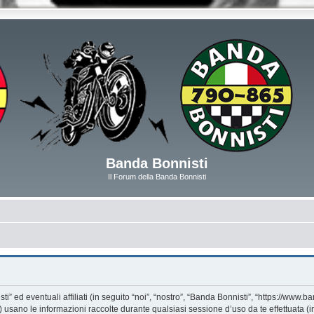
Banda Bonnisti
Il Forum della Banda Bonnisti
d eventuali affiliati (in seguito “noi”, “nostro”, “Banda Bonnisti”, “https://www.ban
ano le informazioni raccolte durante qualsiasi sessione d’uso da te effettuata (in 