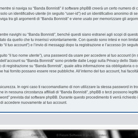
mentre si naviga su “Banda Bonnisti” il software phpBB creerà un certo numero di co
solo un identificativo utente (in seguito “user-id”) ed un identificativo anonimo di
iga tra gli argomenti di “Banda Bonnisti” e viene usato per memorizzare gli argome
re navighi su “Banda Bonnisti”, benché questi siano estranei agli scopi di questo 
ato da quello che tu inserisci volontariamente. Con questo sono intesi e non limita
o “il tuo account”) e l’invio di messaggi dopo la registrazione e l’accesso (in seguit
eguito “il tuo nome utente”), una password da usare per accedere al tuo account (in s
a dell’account su “Banda Bonnisti” sono protette dalle Leggi sulla Privacy dello Stato
 di registrazione su “Banda Bonnisti”, quale altra informazione sia obbligatoria o opz
che hai fornito possano essere rese pubbliche. All’interno del tuo account, hai facolt
sicurezza. In ogni caso ti raccomandiamo di non utilizzare la stessa password in tro
he in nessuna circostanza affiliati di “Banda Bonnisti”, phpBB o terzi possono legit
word” prevista dal software phpBB. Durante questo procedimento ti verrà richiesto i
di accedere nuovamente al tuo account.
Creato da
phpBB
® Forum Software © phpBB Limited