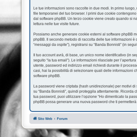
Le tue informazioni sono raccolte in due modi. In primo luogo, 
file temporanei del tuo browser. I primi due cookie contengono 
dal software phpBB. Un terzo cookie viene creato quando si nav
lettura nelle tue visite future.
Possiamo anche generare cookie esterni al software phpBB ment
phpBB. Il secondo metodo di raccolta delle tue informazioni è d
“messaggi da ospite”), registrarsi su “Banda Bonnisti” (in seguit
Il tuo account avrà, di base, un unico nome identificativo (in s
seguito “la tua email”). Le informazioni rilasciate per l’apertur
utente, password ed indirizzo email richiesti durante il processo
casi, hai la possibilità di selezionare quali delle informazioni 
software phpBB.
La password viene criptata (hash unidirezionale) per motivi di 
su “Banda Bonnisti”, quindi proteggila attentamente. Ricorda c
tua password, puoi utilizzare l’opzione “Ho dimenticato la pass
phpBB possa generare una nuova password che ti permetterà 
Sito Web
Forum