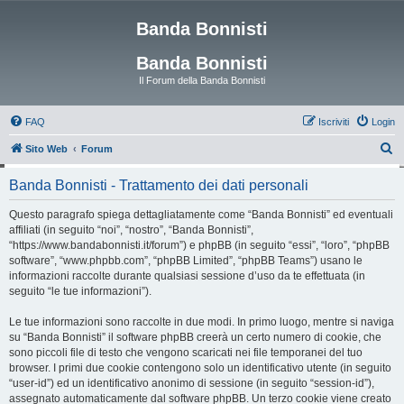
Banda Bonnisti
Banda Bonnisti
Il Forum della Banda Bonnisti
FAQ
Iscriviti
Login
C
Sito Web
Forum
e
Banda Bonnisti - Trattamento dei dati personali
r
c
Questo paragrafo spiega dettagliatamente come “Banda Bonnisti” ed eventuali
affiliati (in seguito “noi”, “nostro”, “Banda Bonnisti”,
a
“https://www.bandabonnisti.it/forum”) e phpBB (in seguito “essi”, “loro”, “phpBB
software”, “www.phpbb.com”, “phpBB Limited”, “phpBB Teams”) usano le
informazioni raccolte durante qualsiasi sessione d’uso da te effettuata (in
seguito “le tue informazioni”).
Le tue informazioni sono raccolte in due modi. In primo luogo, mentre si naviga
su “Banda Bonnisti” il software phpBB creerà un certo numero di cookie, che
sono piccoli file di testo che vengono scaricati nei file temporanei del tuo
browser. I primi due cookie contengono solo un identificativo utente (in seguito
“user-id”) ed un identificativo anonimo di sessione (in seguito “session-id”),
assegnato automaticamente dal software phpBB. Un terzo cookie viene creato