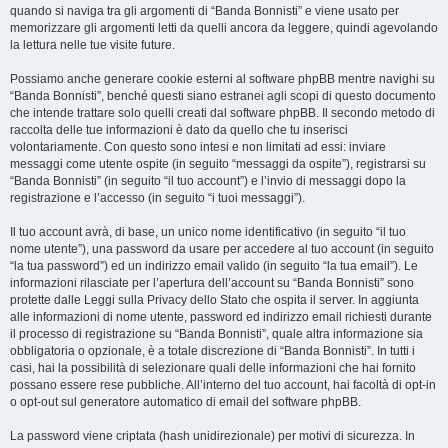
quando si naviga tra gli argomenti di “Banda Bonnisti” e viene usato per
memorizzare gli argomenti letti da quelli ancora da leggere, quindi agevolando
la lettura nelle tue visite future.
Possiamo anche generare cookie esterni al software phpBB mentre navighi su
“Banda Bonnisti”, benché questi siano estranei agli scopi di questo documento
che intende trattare solo quelli creati dal software phpBB. Il secondo metodo di
raccolta delle tue informazioni è dato da quello che tu inserisci
volontariamente. Con questo sono intesi e non limitati ad essi: inviare
messaggi come utente ospite (in seguito “messaggi da ospite”), registrarsi su
“Banda Bonnisti” (in seguito “il tuo account”) e l’invio di messaggi dopo la
registrazione e l’accesso (in seguito “i tuoi messaggi”).
Il tuo account avrà, di base, un unico nome identificativo (in seguito “il tuo
nome utente”), una password da usare per accedere al tuo account (in seguito
“la tua password”) ed un indirizzo email valido (in seguito “la tua email”). Le
informazioni rilasciate per l’apertura dell’account su “Banda Bonnisti” sono
protette dalle Leggi sulla Privacy dello Stato che ospita il server. In aggiunta
alle informazioni di nome utente, password ed indirizzo email richiesti durante
il processo di registrazione su “Banda Bonnisti”, quale altra informazione sia
obbligatoria o opzionale, è a totale discrezione di “Banda Bonnisti”. In tutti i
casi, hai la possibilità di selezionare quali delle informazioni che hai fornito
possano essere rese pubbliche. All’interno del tuo account, hai facoltà di opt-in
o opt-out sul generatore automatico di email del software phpBB.
La password viene criptata (hash unidirezionale) per motivi di sicurezza. In