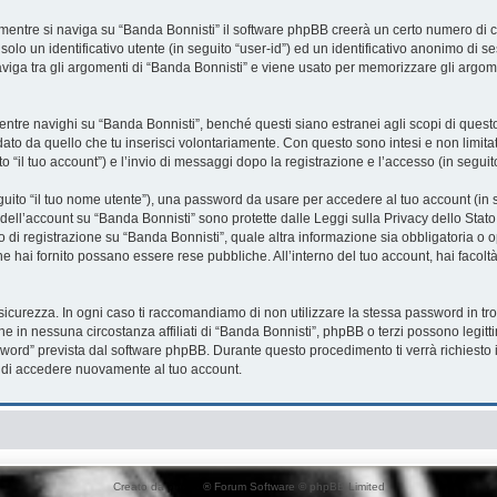
mentre si naviga su “Banda Bonnisti” il software phpBB creerà un certo numero di co
solo un identificativo utente (in seguito “user-id”) ed un identificativo anonimo di
iga tra gli argomenti di “Banda Bonnisti” e viene usato per memorizzare gli argome
re navighi su “Banda Bonnisti”, benché questi siano estranei agli scopi di questo 
ato da quello che tu inserisci volontariamente. Con questo sono intesi e non limita
o “il tuo account”) e l’invio di messaggi dopo la registrazione e l’accesso (in seguit
eguito “il tuo nome utente”), una password da usare per accedere al tuo account (in s
a dell’account su “Banda Bonnisti” sono protette dalle Leggi sulla Privacy dello Stato
 di registrazione su “Banda Bonnisti”, quale altra informazione sia obbligatoria o opz
che hai fornito possano essere rese pubbliche. All’interno del tuo account, hai facolt
sicurezza. In ogni caso ti raccomandiamo di non utilizzare la stessa password in tro
he in nessuna circostanza affiliati di “Banda Bonnisti”, phpBB o terzi possono legit
word” prevista dal software phpBB. Durante questo procedimento ti verrà richiesto i
di accedere nuovamente al tuo account.
Creato da
phpBB
® Forum Software © phpBB Limited