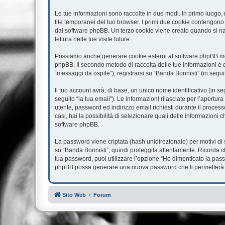
Le tue informazioni sono raccolte in due modi. In primo luogo, 
file temporanei del tuo browser. I primi due cookie contengono 
dal software phpBB. Un terzo cookie viene creato quando si nav
lettura nelle tue visite future.
Possiamo anche generare cookie esterni al software phpBB ment
phpBB. Il secondo metodo di raccolta delle tue informazioni è d
“messaggi da ospite”), registrarsi su “Banda Bonnisti” (in seguit
Il tuo account avrà, di base, un unico nome identificativo (in s
seguito “la tua email”). Le informazioni rilasciate per l’apertur
utente, password ed indirizzo email richiesti durante il processo
casi, hai la possibilità di selezionare quali delle informazioni 
software phpBB.
La password viene criptata (hash unidirezionale) per motivi di 
su “Banda Bonnisti”, quindi proteggila attentamente. Ricorda c
tua password, puoi utilizzare l’opzione “Ho dimenticato la pass
phpBB possa generare una nuova password che ti permetterà 
Sito Web
Forum