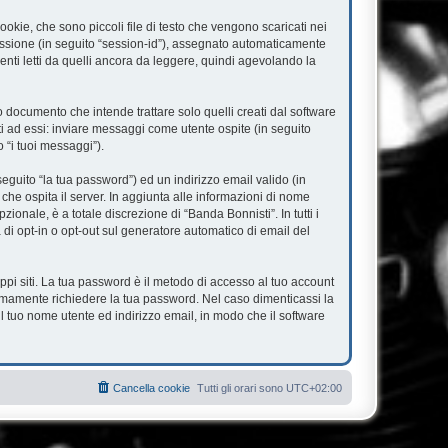
okie, che sono piccoli file di testo che vengono scaricati nei
 sessione (in seguito “session-id”), assegnato automaticamente
nti letti da quelli ancora da leggere, quindi agevolando la
documento che intende trattare solo quelli creati dal software
ti ad essi: inviare messaggi come utente ospite (in seguito
o “i tuoi messaggi”).
eguito “la tua password”) ed un indirizzo email valido (in
 che ospita il server. In aggiunta alle informazioni di nome
ionale, è a totale discrezione di “Banda Bonnisti”. In tutti i
à di opt-in o opt-out sul generatore automatico di email del
ppi siti. La tua password è il metodo di accesso al tuo account
timamente richiedere la tua password. Nel caso dimenticassi la
l tuo nome utente ed indirizzo email, in modo che il software
Cancella cookie
Tutti gli orari sono
UTC+02:00