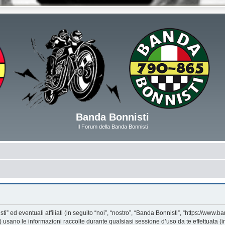
Banda Bonnisti
Il Forum della Banda Bonnisti
d eventuali affiliati (in seguito “noi”, “nostro”, “Banda Bonnisti”, “https://www.ban
ano le informazioni raccolte durante qualsiasi sessione d’uso da te effettuata (in 