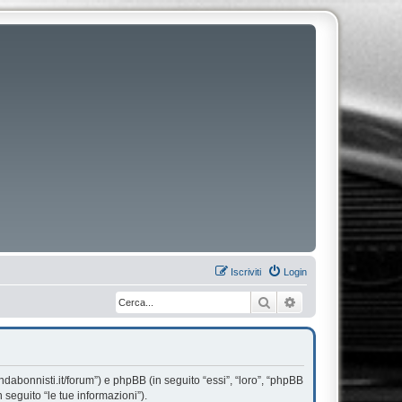
Iscriviti
Login
Cerca
Ricerca avanzata
dabonnisti.it/forum”) e phpBB (in seguito “essi”, “loro”, “phpBB
seguito “le tue informazioni”).