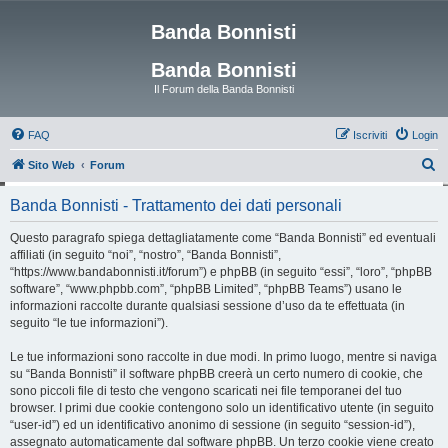
Banda Bonnisti
Banda Bonnisti
Il Forum della Banda Bonnisti
FAQ
Iscriviti
Login
C
Sito Web
Forum
e
Banda Bonnisti - Trattamento dei dati personali
r
c
Questo paragrafo spiega dettagliatamente come “Banda Bonnisti” ed eventuali
affiliati (in seguito “noi”, “nostro”, “Banda Bonnisti”,
a
“https://www.bandabonnisti.it/forum”) e phpBB (in seguito “essi”, “loro”, “phpBB
software”, “www.phpbb.com”, “phpBB Limited”, “phpBB Teams”) usano le
informazioni raccolte durante qualsiasi sessione d’uso da te effettuata (in
seguito “le tue informazioni”).
Le tue informazioni sono raccolte in due modi. In primo luogo, mentre si naviga
su “Banda Bonnisti” il software phpBB creerà un certo numero di cookie, che
sono piccoli file di testo che vengono scaricati nei file temporanei del tuo
browser. I primi due cookie contengono solo un identificativo utente (in seguito
“user-id”) ed un identificativo anonimo di sessione (in seguito “session-id”),
assegnato automaticamente dal software phpBB. Un terzo cookie viene creato