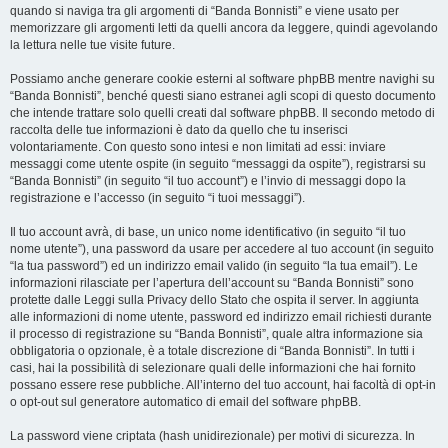
quando si naviga tra gli argomenti di “Banda Bonnisti” e viene usato per
memorizzare gli argomenti letti da quelli ancora da leggere, quindi agevolando
la lettura nelle tue visite future.
Possiamo anche generare cookie esterni al software phpBB mentre navighi su
“Banda Bonnisti”, benché questi siano estranei agli scopi di questo documento
che intende trattare solo quelli creati dal software phpBB. Il secondo metodo di
raccolta delle tue informazioni è dato da quello che tu inserisci
volontariamente. Con questo sono intesi e non limitati ad essi: inviare
messaggi come utente ospite (in seguito “messaggi da ospite”), registrarsi su
“Banda Bonnisti” (in seguito “il tuo account”) e l’invio di messaggi dopo la
registrazione e l’accesso (in seguito “i tuoi messaggi”).
Il tuo account avrà, di base, un unico nome identificativo (in seguito “il tuo
nome utente”), una password da usare per accedere al tuo account (in seguito
“la tua password”) ed un indirizzo email valido (in seguito “la tua email”). Le
informazioni rilasciate per l’apertura dell’account su “Banda Bonnisti” sono
protette dalle Leggi sulla Privacy dello Stato che ospita il server. In aggiunta
alle informazioni di nome utente, password ed indirizzo email richiesti durante
il processo di registrazione su “Banda Bonnisti”, quale altra informazione sia
obbligatoria o opzionale, è a totale discrezione di “Banda Bonnisti”. In tutti i
casi, hai la possibilità di selezionare quali delle informazioni che hai fornito
possano essere rese pubbliche. All’interno del tuo account, hai facoltà di opt-in
o opt-out sul generatore automatico di email del software phpBB.
La password viene criptata (hash unidirezionale) per motivi di sicurezza. In