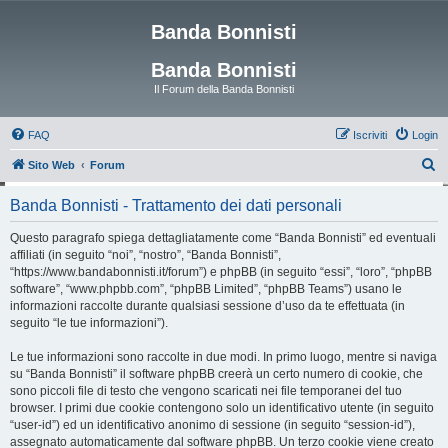
Banda Bonnisti
Banda Bonnisti
Il Forum della Banda Bonnisti
FAQ
Iscriviti
Login
C
Sito Web
Forum
e
Banda Bonnisti - Trattamento dei dati personali
r
c
Questo paragrafo spiega dettagliatamente come “Banda Bonnisti” ed eventuali
affiliati (in seguito “noi”, “nostro”, “Banda Bonnisti”,
a
“https://www.bandabonnisti.it/forum”) e phpBB (in seguito “essi”, “loro”, “phpBB
software”, “www.phpbb.com”, “phpBB Limited”, “phpBB Teams”) usano le
informazioni raccolte durante qualsiasi sessione d’uso da te effettuata (in
seguito “le tue informazioni”).
Le tue informazioni sono raccolte in due modi. In primo luogo, mentre si naviga
su “Banda Bonnisti” il software phpBB creerà un certo numero di cookie, che
sono piccoli file di testo che vengono scaricati nei file temporanei del tuo
browser. I primi due cookie contengono solo un identificativo utente (in seguito
“user-id”) ed un identificativo anonimo di sessione (in seguito “session-id”),
assegnato automaticamente dal software phpBB. Un terzo cookie viene creato