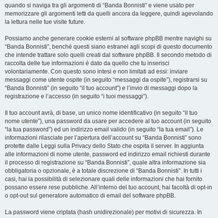
quando si naviga tra gli argomenti di “Banda Bonnisti” e viene usato per
memorizzare gli argomenti letti da quelli ancora da leggere, quindi agevolando
la lettura nelle tue visite future.
Possiamo anche generare cookie esterni al software phpBB mentre navighi su
“Banda Bonnisti”, benché questi siano estranei agli scopi di questo documento
che intende trattare solo quelli creati dal software phpBB. Il secondo metodo di
raccolta delle tue informazioni è dato da quello che tu inserisci
volontariamente. Con questo sono intesi e non limitati ad essi: inviare
messaggi come utente ospite (in seguito “messaggi da ospite”), registrarsi su
“Banda Bonnisti” (in seguito “il tuo account”) e l’invio di messaggi dopo la
registrazione e l’accesso (in seguito “i tuoi messaggi”).
Il tuo account avrà, di base, un unico nome identificativo (in seguito “il tuo
nome utente”), una password da usare per accedere al tuo account (in seguito
“la tua password”) ed un indirizzo email valido (in seguito “la tua email”). Le
informazioni rilasciate per l’apertura dell’account su “Banda Bonnisti” sono
protette dalle Leggi sulla Privacy dello Stato che ospita il server. In aggiunta
alle informazioni di nome utente, password ed indirizzo email richiesti durante
il processo di registrazione su “Banda Bonnisti”, quale altra informazione sia
obbligatoria o opzionale, è a totale discrezione di “Banda Bonnisti”. In tutti i
casi, hai la possibilità di selezionare quali delle informazioni che hai fornito
possano essere rese pubbliche. All’interno del tuo account, hai facoltà di opt-in
o opt-out sul generatore automatico di email del software phpBB.
La password viene criptata (hash unidirezionale) per motivi di sicurezza. In