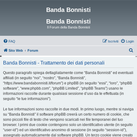
Banda Bonnisti
Banda Bonnisti
Il Forum della Banda Bonnisti
FAQ
Iscriviti
Login
C
Sito Web
Forum
e
Banda Bonnisti - Trattamento dei dati personali
r
c
Questo paragrafo spiega dettagliatamente come “Banda Bonnisti” ed eventuali
affiliati (in seguito “noi”, “nostro”, “Banda Bonnisti”,
a
“https://www.bandabonnisti.it/forum”) e phpBB (in seguito “essi”, “loro”, “phpBB
software”, “www.phpbb.com”, “phpBB Limited”, “phpBB Teams”) usano le
informazioni raccolte durante qualsiasi sessione d’uso da te effettuata (in
seguito “le tue informazioni”).
Le tue informazioni sono raccolte in due modi. In primo luogo, mentre si naviga
su “Banda Bonnisti” il software phpBB creerà un certo numero di cookie, che
sono piccoli file di testo che vengono scaricati nei file temporanei del tuo
browser. I primi due cookie contengono solo un identificativo utente (in seguito
“user-id”) ed un identificativo anonimo di sessione (in seguito “session-id”),
assegnato automaticamente dal software phpBB. Un terzo cookie viene creato