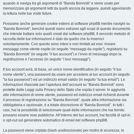
quando si naviga tra gli argomenti di “Banda Bonnisti” e viene usato per
memorizzare gli argomenti letti da quelli ancora da leggere, quindi agevolando
la lettura nelle tue visite future.
Possiamo anche generare cookie esterni al software phpBB mentre navighi su
“Banda Bonnisti”, benché questi siano estranei agli scopi di questo documento
che intende trattare solo quelli creati dal software phpBB. Il secondo metodo di
raccolta delle tue informazioni è dato da quello che tu inserisci
volontariamente. Con questo sono intesi e non limitati ad essi: inviare
messaggi come utente ospite (in seguito “messaggi da ospite”), registrarsi su
“Banda Bonnisti” (in seguito “il tuo account”) e l’invio di messaggi dopo la
registrazione e l’accesso (in seguito “i tuoi messaggi”).
Il tuo account avrà, di base, un unico nome identificativo (in seguito “il tuo
nome utente”), una password da usare per accedere al tuo account (in seguito
“la tua password”) ed un indirizzo email valido (in seguito “la tua email”). Le
informazioni rilasciate per l’apertura dell’account su “Banda Bonnisti” sono
protette dalle Leggi sulla Privacy dello Stato che ospita il server. In aggiunta
alle informazioni di nome utente, password ed indirizzo email richiesti durante
il processo di registrazione su “Banda Bonnisti”, quale altra informazione sia
obbligatoria o opzionale, è a totale discrezione di “Banda Bonnisti”. In tutti i
casi, hai la possibilità di selezionare quali delle informazioni che hai fornito
possano essere rese pubbliche. All’interno del tuo account, hai facoltà di opt-in
o opt-out sul generatore automatico di email del software phpBB.
La password viene criptata (hash unidirezionale) per motivi di sicurezza. In