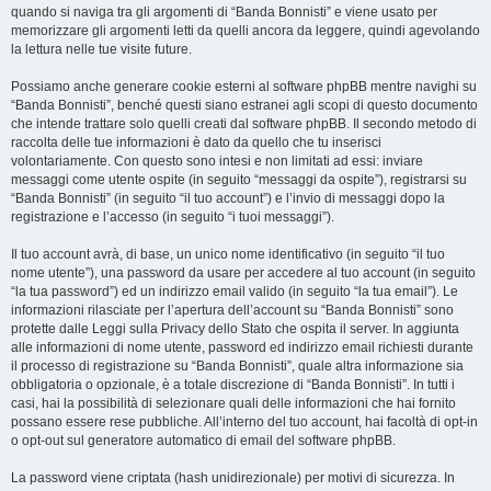
quando si naviga tra gli argomenti di “Banda Bonnisti” e viene usato per
memorizzare gli argomenti letti da quelli ancora da leggere, quindi agevolando
la lettura nelle tue visite future.
Possiamo anche generare cookie esterni al software phpBB mentre navighi su
“Banda Bonnisti”, benché questi siano estranei agli scopi di questo documento
che intende trattare solo quelli creati dal software phpBB. Il secondo metodo di
raccolta delle tue informazioni è dato da quello che tu inserisci
volontariamente. Con questo sono intesi e non limitati ad essi: inviare
messaggi come utente ospite (in seguito “messaggi da ospite”), registrarsi su
“Banda Bonnisti” (in seguito “il tuo account”) e l’invio di messaggi dopo la
registrazione e l’accesso (in seguito “i tuoi messaggi”).
Il tuo account avrà, di base, un unico nome identificativo (in seguito “il tuo
nome utente”), una password da usare per accedere al tuo account (in seguito
“la tua password”) ed un indirizzo email valido (in seguito “la tua email”). Le
informazioni rilasciate per l’apertura dell’account su “Banda Bonnisti” sono
protette dalle Leggi sulla Privacy dello Stato che ospita il server. In aggiunta
alle informazioni di nome utente, password ed indirizzo email richiesti durante
il processo di registrazione su “Banda Bonnisti”, quale altra informazione sia
obbligatoria o opzionale, è a totale discrezione di “Banda Bonnisti”. In tutti i
casi, hai la possibilità di selezionare quali delle informazioni che hai fornito
possano essere rese pubbliche. All’interno del tuo account, hai facoltà di opt-in
o opt-out sul generatore automatico di email del software phpBB.
La password viene criptata (hash unidirezionale) per motivi di sicurezza. In