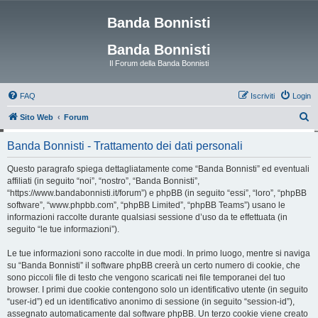
Banda Bonnisti
Banda Bonnisti
Il Forum della Banda Bonnisti
FAQ
Iscriviti
Login
C
Sito Web
Forum
e
Banda Bonnisti - Trattamento dei dati personali
r
c
Questo paragrafo spiega dettagliatamente come “Banda Bonnisti” ed eventuali
affiliati (in seguito “noi”, “nostro”, “Banda Bonnisti”,
a
“https://www.bandabonnisti.it/forum”) e phpBB (in seguito “essi”, “loro”, “phpBB
software”, “www.phpbb.com”, “phpBB Limited”, “phpBB Teams”) usano le
informazioni raccolte durante qualsiasi sessione d’uso da te effettuata (in
seguito “le tue informazioni”).
Le tue informazioni sono raccolte in due modi. In primo luogo, mentre si naviga
su “Banda Bonnisti” il software phpBB creerà un certo numero di cookie, che
sono piccoli file di testo che vengono scaricati nei file temporanei del tuo
browser. I primi due cookie contengono solo un identificativo utente (in seguito
“user-id”) ed un identificativo anonimo di sessione (in seguito “session-id”),
assegnato automaticamente dal software phpBB. Un terzo cookie viene creato