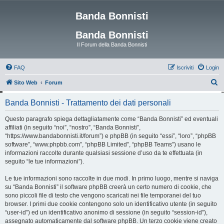
Banda Bonnisti
Banda Bonnisti
Il Forum della Banda Bonnisti
FAQ
Iscriviti
Login
C
Sito Web
Forum
e
Banda Bonnisti - Trattamento dei dati personali
r
c
Questo paragrafo spiega dettagliatamente come “Banda Bonnisti” ed eventuali
affiliati (in seguito “noi”, “nostro”, “Banda Bonnisti”,
a
“https://www.bandabonnisti.it/forum”) e phpBB (in seguito “essi”, “loro”, “phpBB
software”, “www.phpbb.com”, “phpBB Limited”, “phpBB Teams”) usano le
informazioni raccolte durante qualsiasi sessione d’uso da te effettuata (in
seguito “le tue informazioni”).
Le tue informazioni sono raccolte in due modi. In primo luogo, mentre si naviga
su “Banda Bonnisti” il software phpBB creerà un certo numero di cookie, che
sono piccoli file di testo che vengono scaricati nei file temporanei del tuo
browser. I primi due cookie contengono solo un identificativo utente (in seguito
“user-id”) ed un identificativo anonimo di sessione (in seguito “session-id”),
assegnato automaticamente dal software phpBB. Un terzo cookie viene creato