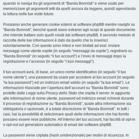
quando si naviga tra gli argomenti di “Banda Bonnisti” e viene usato per
memorizzare gli argomenti letti da quelli ancora da leggere, quindi agevolando
la lettura nelle tue visite future.
Possiamo anche generare cookie esterni al software phpBB mentre navighi su
“Banda Bonnisti”, benché questi siano estranei agli scopi di questo documento
che intende trattare solo quelli creati dal software phpBB. Il secondo metodo di
raccolta delle tue informazioni è dato da quello che tu inserisci
volontariamente. Con questo sono intesi e non limitati ad essi: inviare
messaggi come utente ospite (in seguito “messaggi da ospite”), registrarsi su
“Banda Bonnisti” (in seguito “il tuo account”) e l’invio di messaggi dopo la
registrazione e l’accesso (in seguito “i tuoi messaggi”).
Il tuo account avrà, di base, un unico nome identificativo (in seguito “il tuo
nome utente”), una password da usare per accedere al tuo account (in seguito
“la tua password”) ed un indirizzo email valido (in seguito “la tua email”). Le
informazioni rilasciate per l’apertura dell’account su “Banda Bonnisti” sono
protette dalle Leggi sulla Privacy dello Stato che ospita il server. In aggiunta
alle informazioni di nome utente, password ed indirizzo email richiesti durante
il processo di registrazione su “Banda Bonnisti”, quale altra informazione sia
obbligatoria o opzionale, è a totale discrezione di “Banda Bonnisti”. In tutti i
casi, hai la possibilità di selezionare quali delle informazioni che hai fornito
possano essere rese pubbliche. All’interno del tuo account, hai facoltà di opt-in
o opt-out sul generatore automatico di email del software phpBB.
La password viene criptata (hash unidirezionale) per motivi di sicurezza. In