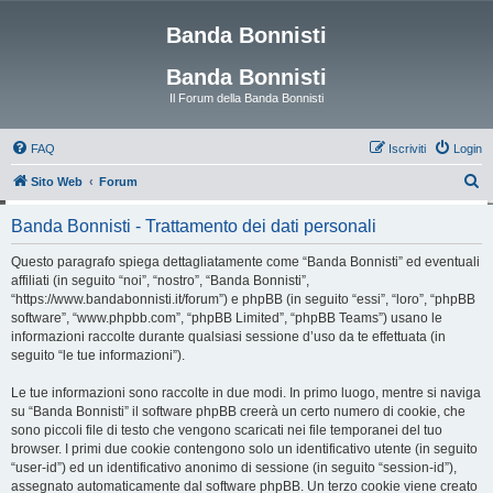
Banda Bonnisti
Banda Bonnisti
Il Forum della Banda Bonnisti
FAQ
Iscriviti
Login
C
Sito Web
Forum
e
Banda Bonnisti - Trattamento dei dati personali
r
c
Questo paragrafo spiega dettagliatamente come “Banda Bonnisti” ed eventuali
affiliati (in seguito “noi”, “nostro”, “Banda Bonnisti”,
a
“https://www.bandabonnisti.it/forum”) e phpBB (in seguito “essi”, “loro”, “phpBB
software”, “www.phpbb.com”, “phpBB Limited”, “phpBB Teams”) usano le
informazioni raccolte durante qualsiasi sessione d’uso da te effettuata (in
seguito “le tue informazioni”).
Le tue informazioni sono raccolte in due modi. In primo luogo, mentre si naviga
su “Banda Bonnisti” il software phpBB creerà un certo numero di cookie, che
sono piccoli file di testo che vengono scaricati nei file temporanei del tuo
browser. I primi due cookie contengono solo un identificativo utente (in seguito
“user-id”) ed un identificativo anonimo di sessione (in seguito “session-id”),
assegnato automaticamente dal software phpBB. Un terzo cookie viene creato