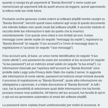
quando si naviga tra gli argomenti di “Banda Bonnisti” e viene usato per
memorizzare gli argomenti letti da quelli ancora da leggere, quindi agevolando
la lettura nelle tue visite future.
Possiamo anche generare cookie esterni al software phpBB mentre navighi su
“Banda Bonnisti”, benché questi siano estranei agli scopi di questo documento
che intende trattare solo quelli creati dal software phpBB. Il secondo metodo di
raccolta delle tue informazioni è dato da quello che tu inserisci
volontariamente. Con questo sono intesi e non limitati ad essi: inviare
messaggi come utente ospite (in seguito “messaggi da ospite”), registrarsi su
“Banda Bonnisti” (in seguito “il tuo account”) e l’invio di messaggi dopo la
registrazione e l’accesso (in seguito “i tuoi messaggi”).
Il tuo account avrà, di base, un unico nome identificativo (in seguito “il tuo
nome utente”), una password da usare per accedere al tuo account (in seguito
“la tua password”) ed un indirizzo email valido (in seguito “la tua email”). Le
informazioni rilasciate per l’apertura dell’account su “Banda Bonnisti” sono
protette dalle Leggi sulla Privacy dello Stato che ospita il server. In aggiunta
alle informazioni di nome utente, password ed indirizzo email richiesti durante
il processo di registrazione su “Banda Bonnisti”, quale altra informazione sia
obbligatoria o opzionale, è a totale discrezione di “Banda Bonnisti”. In tutti i
casi, hai la possibilità di selezionare quali delle informazioni che hai fornito
possano essere rese pubbliche. All’interno del tuo account, hai facoltà di opt-in
o opt-out sul generatore automatico di email del software phpBB.
La password viene criptata (hash unidirezionale) per motivi di sicurezza. In