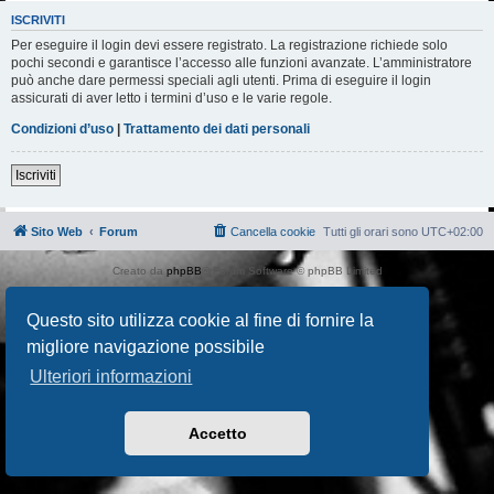
ISCRIVITI
Per eseguire il login devi essere registrato. La registrazione richiede solo
pochi secondi e garantisce l’accesso alle funzioni avanzate. L’amministratore
può anche dare permessi speciali agli utenti. Prima di eseguire il login
assicurati di aver letto i termini d’uso e le varie regole.
Condizioni d’uso
|
Trattamento dei dati personali
Iscriviti
Sito Web
Forum
Cancella cookie
Tutti gli orari sono
UTC+02:00
Creato da
phpBB
® Forum Software © phpBB Limited
Traduzione Italiana
phpBB-Italia.it
AIF_COPYRIGHT
Questo sito utilizza cookie al fine di fornire la
Privacy
|
Condizioni
migliore navigazione possibile
Ulteriori informazioni
Accetto