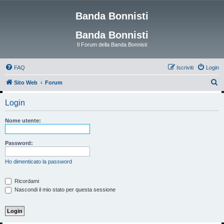
Banda Bonnisti
Banda Bonnisti
Il Forum della Banda Bonnisti
FAQ
Iscriviti
Login
C
Sito Web
Forum
e
Login
r
c
Nome utente:
a
Password:
Ho dimenticato la password
Ricordami
Nascondi il mio stato per questa sessione