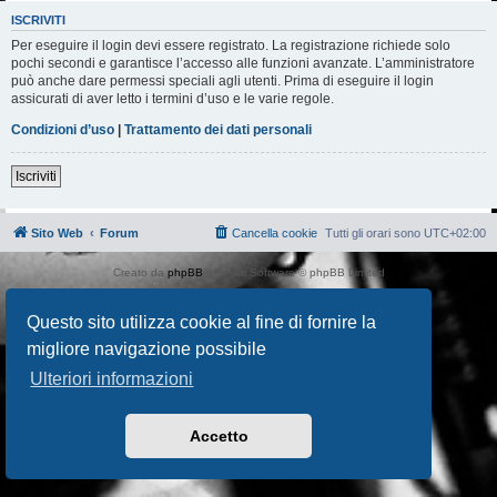
ISCRIVITI
Per eseguire il login devi essere registrato. La registrazione richiede solo
pochi secondi e garantisce l’accesso alle funzioni avanzate. L’amministratore
può anche dare permessi speciali agli utenti. Prima di eseguire il login
assicurati di aver letto i termini d’uso e le varie regole.
Condizioni d’uso
|
Trattamento dei dati personali
Iscriviti
Sito Web
Forum
Cancella cookie
Tutti gli orari sono
UTC+02:00
Creato da
phpBB
® Forum Software © phpBB Limited
Traduzione Italiana
phpBB-Italia.it
AIF_COPYRIGHT
Questo sito utilizza cookie al fine di fornire la
Privacy
|
Condizioni
migliore navigazione possibile
Ulteriori informazioni
Accetto