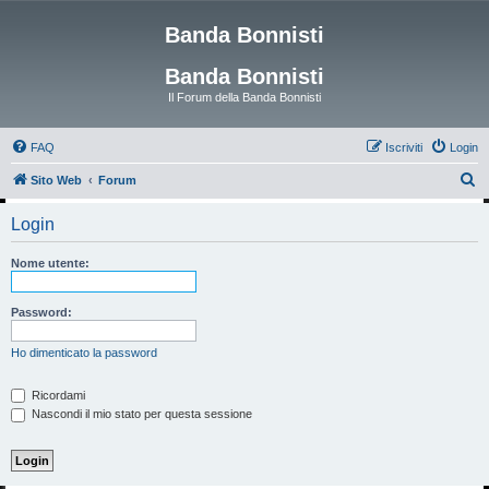
Banda Bonnisti
Banda Bonnisti
Il Forum della Banda Bonnisti
FAQ
Iscriviti
Login
C
Sito Web
Forum
e
Login
r
c
Nome utente:
a
Password:
Ho dimenticato la password
Ricordami
Nascondi il mio stato per questa sessione