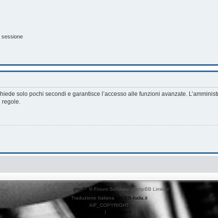
a sessione
richiede solo pochi secondi e garantisce l’accesso alle funzioni avanzate. L’amminist
e regole.
Creato da
phpBB
® Forum Software © phpBB Limited
Traduzione Italiana
phpBB-Italia.it
AIF_COPYRIGHT
Privacy
|
Condizioni