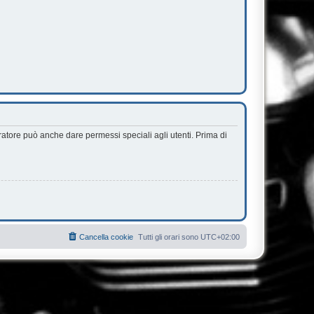
ratore può anche dare permessi speciali agli utenti. Prima di
Cancella cookie
Tutti gli orari sono
UTC+02:00