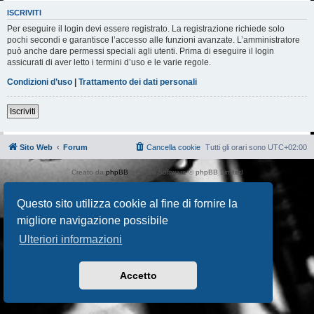
ISCRIVITI
Per eseguire il login devi essere registrato. La registrazione richiede solo
pochi secondi e garantisce l’accesso alle funzioni avanzate. L’amministratore
può anche dare permessi speciali agli utenti. Prima di eseguire il login
assicurati di aver letto i termini d’uso e le varie regole.
Condizioni d’uso
|
Trattamento dei dati personali
Iscriviti
Sito Web
Forum
Cancella cookie
Tutti gli orari sono
UTC+02:00
Creato da
phpBB
® Forum Software © phpBB Limited
Traduzione Italiana
phpBB-Italia.it
AIF_COPYRIGHT
Questo sito utilizza cookie al fine di fornire la
Privacy
|
Condizioni
migliore navigazione possibile
Ulteriori informazioni
Accetto