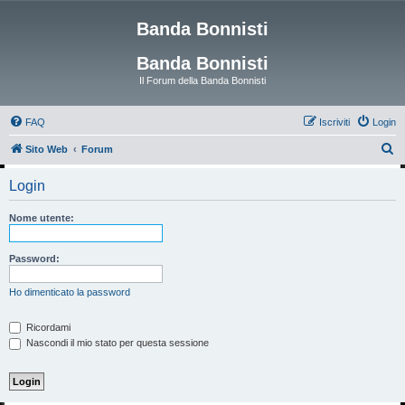
Banda Bonnisti
Banda Bonnisti
Il Forum della Banda Bonnisti
FAQ
Iscriviti
Login
C
Sito Web
Forum
e
Login
r
c
Nome utente:
a
Password:
Ho dimenticato la password
Ricordami
Nascondi il mio stato per questa sessione