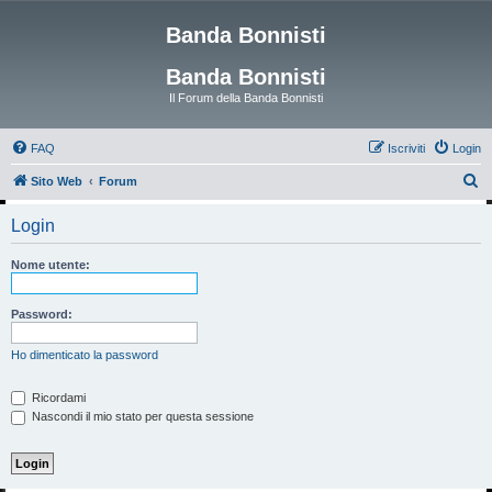
Banda Bonnisti
Banda Bonnisti
Il Forum della Banda Bonnisti
FAQ
Iscriviti
Login
C
Sito Web
Forum
e
Login
r
c
Nome utente:
a
Password:
Ho dimenticato la password
Ricordami
Nascondi il mio stato per questa sessione