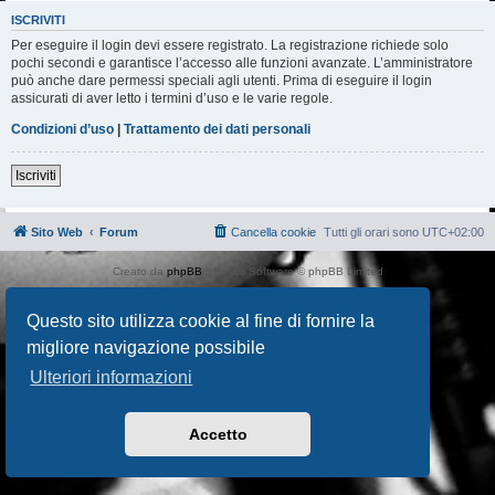
ISCRIVITI
Per eseguire il login devi essere registrato. La registrazione richiede solo
pochi secondi e garantisce l’accesso alle funzioni avanzate. L’amministratore
può anche dare permessi speciali agli utenti. Prima di eseguire il login
assicurati di aver letto i termini d’uso e le varie regole.
Condizioni d’uso
|
Trattamento dei dati personali
Iscriviti
Sito Web
Forum
Cancella cookie
Tutti gli orari sono
UTC+02:00
Creato da
phpBB
® Forum Software © phpBB Limited
Traduzione Italiana
phpBB-Italia.it
AIF_COPYRIGHT
Questo sito utilizza cookie al fine di fornire la
Privacy
|
Condizioni
migliore navigazione possibile
Ulteriori informazioni
Accetto