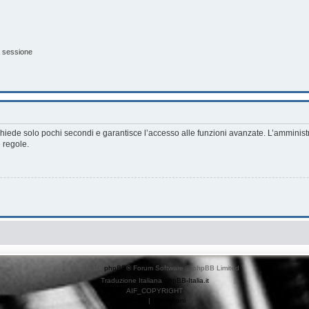
a sessione
richiede solo pochi secondi e garantisce l’accesso alle funzioni avanzate. L’amminist
e regole.
Creato da
phpBB
® Forum Software © phpBB Limited
Traduzione Italiana
phpBB-Italia.it
AIF_COPYRIGHT
Privacy
|
Condizioni