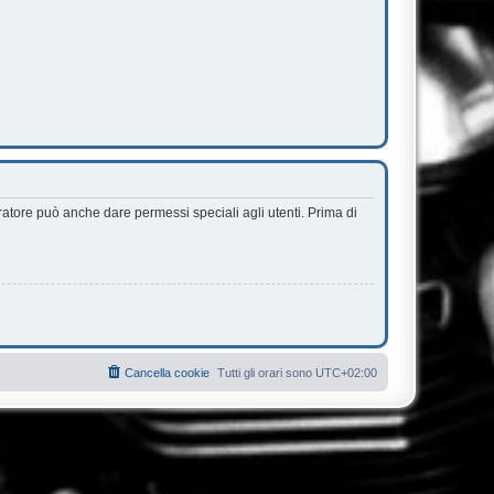
ratore può anche dare permessi speciali agli utenti. Prima di
Cancella cookie
Tutti gli orari sono
UTC+02:00