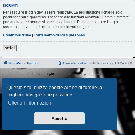
ISCRIVITI
Per eseguire il login devi essere registrato. La registrazione richiede solo
pochi secondi e garantisce l’accesso alle funzioni avanzate. L’amministratore
può anche dare permessi speciali agli utenti. Prima di eseguire il login
assicurati di aver letto i termini d’uso e le varie regole.
Condizioni d’uso
|
Trattamento dei dati personali
Iscriviti
Sito Web
Forum
Cancella cookie
Tutti gli orari sono
UTC+02:00
Creato da
phpBB
® Forum Software © phpBB Limited
Traduzione Italiana
phpBB-Italia.it
AIF_COPYRIGHT
Questo sito utilizza cookie al fine di fornire la
Privacy
|
Condizioni
migliore navigazione possibile
Ulteriori informazioni
Accetto