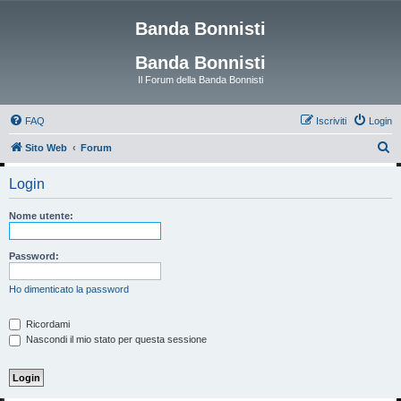
Banda Bonnisti
Banda Bonnisti
Il Forum della Banda Bonnisti
FAQ
Iscriviti
Login
C
Sito Web
Forum
e
Login
r
c
Nome utente:
a
Password:
Ho dimenticato la password
Ricordami
Nascondi il mio stato per questa sessione