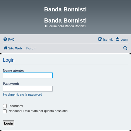
Banda Bonnisti
Banda Bonnisti
Il Forum della Banda Bonnisti
FAQ
Iscriviti
Login
C
Sito Web
Forum
e
Login
r
c
Nome utente:
a
Password:
Ho dimenticato la password
Ricordami
Nascondi il mio stato per questa sessione