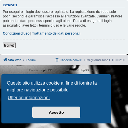
ISCRIVITI
Per eseguire il login devi essere registrato. La registrazione richiede solo
pochi secondi e garantisce l’accesso alle funzioni avanzate. L’amministratore
può anche dare permessi speciali agli utenti. Prima di eseguire il login
assicurati di aver letto i termini d’uso e le varie regole.
Condizioni d’uso
|
Trattamento dei dati personali
Iscriviti
Sito Web
Forum
Cancella cookie
Tutti gli orari sono
UTC+02:00
Creato da
phpBB
® Forum Software © phpBB Limited
Traduzione Italiana
phpBB-Italia.it
AIF_COPYRIGHT
Questo sito utilizza cookie al fine di fornire la
Privacy
|
Condizioni
migliore navigazione possibile
Ulteriori informazioni
Accetto