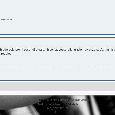
a sessione
richiede solo pochi secondi e garantisce l’accesso alle funzioni avanzate. L’amminist
e regole.
Creato da
phpBB
® Forum Software © phpBB Limited
Traduzione Italiana
phpBB-Italia.it
AIF_COPYRIGHT
Privacy
|
Condizioni