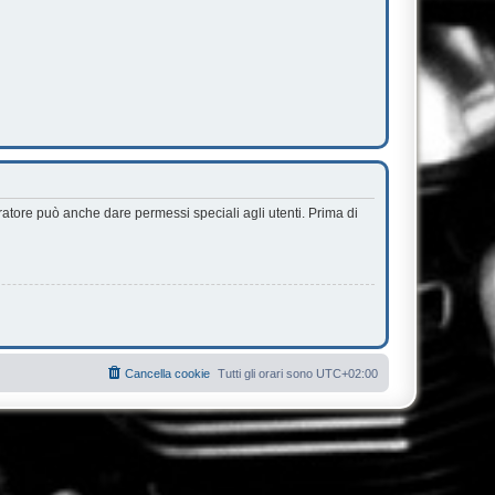
ratore può anche dare permessi speciali agli utenti. Prima di
Cancella cookie
Tutti gli orari sono
UTC+02:00