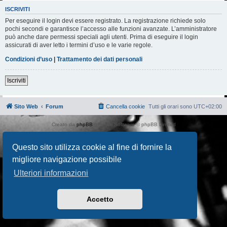
ISCRIVITI
Per eseguire il login devi essere registrato. La registrazione richiede solo
pochi secondi e garantisce l’accesso alle funzioni avanzate. L’amministratore
può anche dare permessi speciali agli utenti. Prima di eseguire il login
assicurati di aver letto i termini d’uso e le varie regole.
Condizioni d’uso
|
Trattamento dei dati personali
Iscriviti
Sito Web
Forum
Cancella cookie
Tutti gli orari sono
UTC+02:00
Creato da
phpBB
® Forum Software © phpBB Limited
Traduzione Italiana
phpBB-Italia.it
AIF_COPYRIGHT
Questo sito utilizza cookie al fine di fornire la
Privacy
|
Condizioni
migliore navigazione possibile
Ulteriori informazioni
Accetto