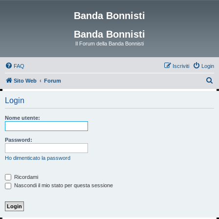
Banda Bonnisti
Banda Bonnisti
Il Forum della Banda Bonnisti
FAQ
Iscriviti
Login
C
Sito Web
Forum
e
Login
r
c
Nome utente:
a
Password:
Ho dimenticato la password
Ricordami
Nascondi il mio stato per questa sessione