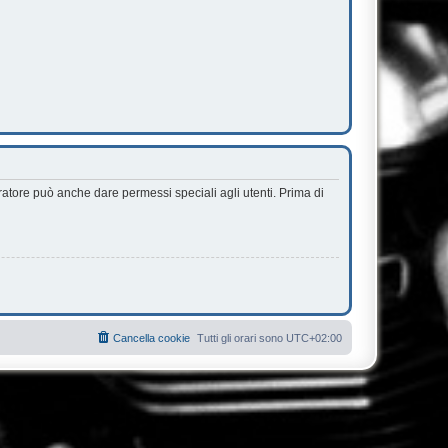
ratore può anche dare permessi speciali agli utenti. Prima di
Cancella cookie
Tutti gli orari sono
UTC+02:00