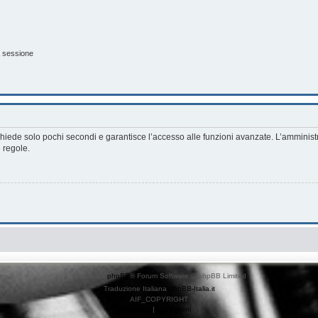
a sessione
richiede solo pochi secondi e garantisce l’accesso alle funzioni avanzate. L’amminist
e regole.
Creato da
phpBB
® Forum Software © phpBB Limited
Traduzione Italiana
phpBB-Italia.it
AIF_COPYRIGHT
Privacy
|
Condizioni