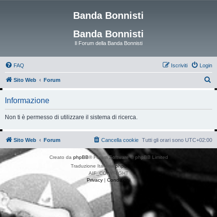
Banda Bonnisti
Banda Bonnisti
Il Forum della Banda Bonnisti
FAQ
Iscriviti
Login
C
Sito Web
Forum
e
Informazione
r
c
Non ti è permesso di utilizzare il sistema di ricerca.
a
Sito Web
Forum
Cancella cookie
Tutti gli orari sono
UTC+02:00
Creato da
phpBB
® Forum Software © phpBB Limited
Traduzione Italiana
phpBB-Italia.it
AIF_COPYRIGHT
Privacy
|
Condizioni