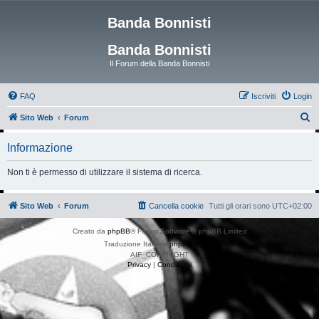
Banda Bonnisti
Banda Bonnisti
Il Forum della Banda Bonnisti
FAQ
Iscriviti
Login
C
Sito Web
Forum
e
Informazione
r
c
Non ti è permesso di utilizzare il sistema di ricerca.
a
Sito Web
Forum
Cancella cookie
Tutti gli orari sono
UTC+02:00
Creato da
phpBB
® Forum Software © phpBB Limited
Traduzione Italiana
phpBB-Italia.it
AIF_COPYRIGHT
Privacy
|
Condizioni