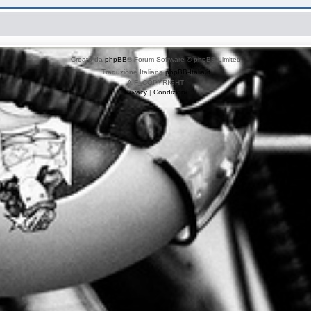
Creato da
phpBB
® Forum Software © phpBB Limited
Traduzione Italiana
phpBB-Italia.it
AIF_COPYRIGHT
Privacy
|
Condizioni