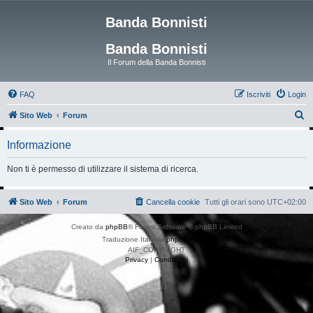
Banda Bonnisti
Banda Bonnisti
Il Forum della Banda Bonnisti
FAQ
Iscriviti
Login
C
Sito Web
Forum
e
Informazione
r
c
Non ti è permesso di utilizzare il sistema di ricerca.
a
Sito Web
Forum
Cancella cookie
Tutti gli orari sono
UTC+02:00
Creato da
phpBB
® Forum Software © phpBB Limited
Traduzione Italiana
phpBB-Italia.it
AIF_COPYRIGHT
Privacy
|
Condizioni