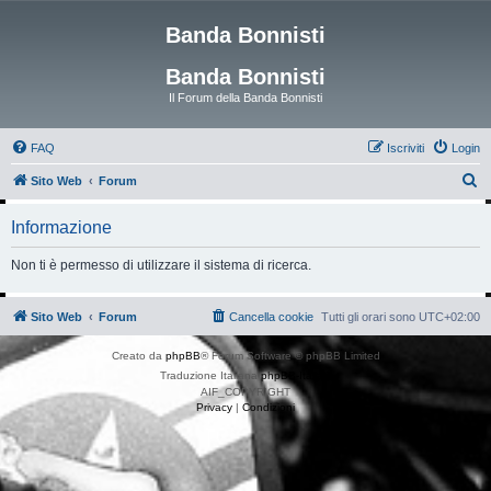
Banda Bonnisti
Banda Bonnisti
Il Forum della Banda Bonnisti
FAQ
Iscriviti
Login
C
Sito Web
Forum
e
Informazione
r
c
Non ti è permesso di utilizzare il sistema di ricerca.
a
Sito Web
Forum
Cancella cookie
Tutti gli orari sono
UTC+02:00
Creato da
phpBB
® Forum Software © phpBB Limited
Traduzione Italiana
phpBB-Italia.it
AIF_COPYRIGHT
Privacy
|
Condizioni