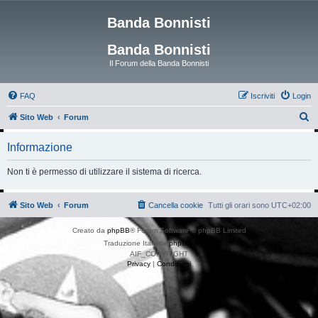
Banda Bonnisti
Banda Bonnisti
Il Forum della Banda Bonnisti
FAQ
Iscriviti
Login
C
Sito Web
Forum
e
Informazione
r
c
Non ti è permesso di utilizzare il sistema di ricerca.
a
Sito Web
Forum
Cancella cookie
Tutti gli orari sono
UTC+02:00
Creato da
phpBB
® Forum Software © phpBB Limited
Traduzione Italiana
phpBB-Italia.it
AIF_COPYRIGHT
Privacy
|
Condizioni