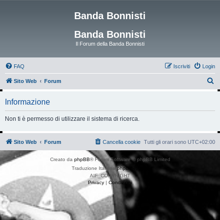
Banda Bonnisti
Banda Bonnisti
Il Forum della Banda Bonnisti
FAQ
Iscriviti
Login
C
Sito Web
Forum
e
Informazione
r
c
Non ti è permesso di utilizzare il sistema di ricerca.
a
Sito Web
Forum
Cancella cookie
Tutti gli orari sono
UTC+02:00
Creato da
phpBB
® Forum Software © phpBB Limited
Traduzione Italiana
phpBB-Italia.it
AIF_COPYRIGHT
Privacy
|
Condizioni