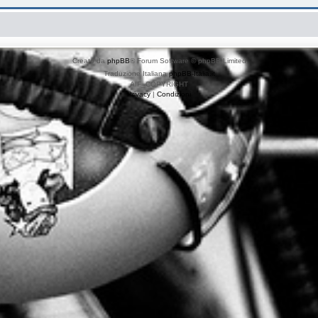
Creato da
phpBB
® Forum Software © phpBB Limited
Traduzione Italiana
phpBB-Italia.it
AIF_COPYRIGHT
Privacy
|
Condizioni