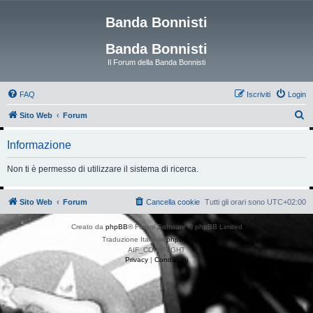
Banda Bonnisti
Banda Bonnisti
Il Forum della Banda Bonnisti
FAQ
Iscriviti
Login
C
Sito Web
Forum
e
Informazione
r
c
Non ti è permesso di utilizzare il sistema di ricerca.
a
Sito Web
Forum
Cancella cookie
Tutti gli orari sono
UTC+02:00
Creato da
phpBB
® Forum Software © phpBB Limited
Traduzione Italiana
phpBB-Italia.it
AIF_COPYRIGHT
Privacy
|
Condizioni