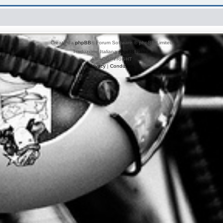
Creato da
phpBB
® Forum Software © phpBB Limited
Traduzione Italiana
phpBB-Italia.it
AIF_COPYRIGHT
Privacy
|
Condizioni