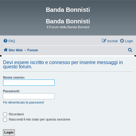
Banda Bonnisti
Banda Bonnisti
Il Forum della Banda Bonnisti
FAQ
Iscriviti
Login
C
Sito Web
Forum
e
Devi essere iscritto e connesso per inserire messaggi in
r
questo forum.
c
Nome utente:
a
Password:
Ho dimenticato la password
Ricordami
Nascondi il mio stato per questa sessione