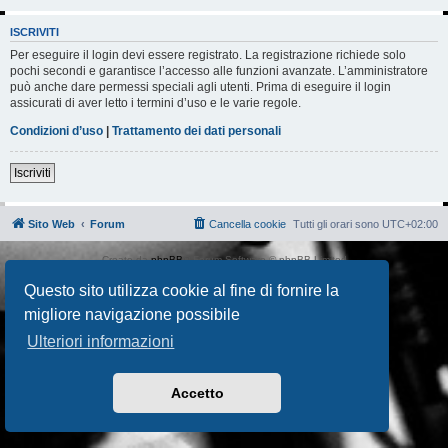
ISCRIVITI
Per eseguire il login devi essere registrato. La registrazione richiede solo
pochi secondi e garantisce l’accesso alle funzioni avanzate. L’amministratore
può anche dare permessi speciali agli utenti. Prima di eseguire il login
assicurati di aver letto i termini d’uso e le varie regole.
Condizioni d’uso
|
Trattamento dei dati personali
Iscriviti
Sito Web
Forum
Cancella cookie
Tutti gli orari sono
UTC+02:00
Creato da
phpBB
® Forum Software © phpBB Limited
Traduzione Italiana
phpBB-Italia.it
Questo sito utilizza cookie al fine di fornire la
AIF_COPYRIGHT
Privacy
|
Condizioni
migliore navigazione possibile
Ulteriori informazioni
Accetto