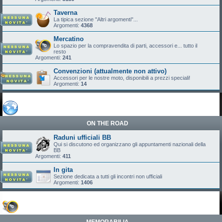
Taverna
La tipica sezione "Altri argomenti"...
Argomenti:
4368
Mercatino
Lo spazio per la compravendita di parti, accessori e... tutto il
resto
Argomenti:
241
Convenzioni (attualmente non attivo)
Accessori per le nostre moto, disponibili a prezzi speciali!
Argomenti:
14
ON THE ROAD
Raduni ufficiali BB
Qui si discutono ed organizzano gli appuntamenti nazionali della
BB
Argomenti:
411
In gita
Sezione dedicata a tutti gli incontri non ufficiali
Argomenti:
1406
MEMORABILIA