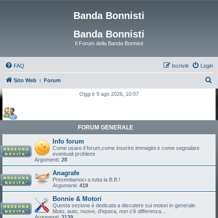
Banda Bonnisti
Banda Bonnisti
Il Forum della Banda Bonnisti
FAQ
Iscriviti
Login
C
Sito Web
Forum
e
Oggi è 9 ago 2026, 10:07
r
c
a
FORUM GENERALE
Info forum
Come usare il forum,come inserire immagini e come segnalare
eventuali problemi
Argomenti:
28
Anagrafe
Presentiamoci a tutta la B.B.!
Argomenti:
419
Bonnie & Motori
Questa sezione è dedicata a discutere sui motori in generale.
Moto, auto, nuove, d'epoca, non c'è differenza...
Argomenti:
3139