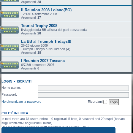
Argomenti:
28
II Reunion 2008 Loiano(BO)
12/13/14 settembre 2008
Argomenti:
17
Tourist Trophy 2008
Il viaggio della BB all'isola dei gatti senza coda
Argomenti:
28
La BB al Triumph Tridays!!!
26-28 giugno 2009
Triumph Tridays a Neukirchen (A)
Argomenti:
18
I Reunion 2007 Toscana
6/7/8/9 settembre 2007
Argomenti:
6
LOGIN
•
ISCRIVITI
Nome utente:
Password:
Ho dimenticato la password
Ricordami
CHI C’È IN LINEA
In total there are
34
users online :: 0 registrati, 5 bots, 0 nascosti and 29 ospiti (basato
sugli utenti attivi negli ultimi 5 minuti)
Record di utenti connessi:
2719
registrato il 23 ott 2025, 4:53